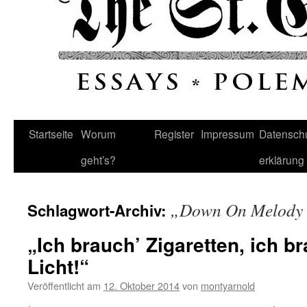
Startseite
Worum
Register
Impressum
Datenschu
geht’s?
erklärung
„Down On Melody
Schlagwort-Archiv:
„Ich brauch’ Zigaretten, ich b
Licht!“
Veröffentlicht am
12. Oktober 2014
von
montyarnold