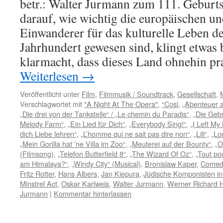
betr.: Walter Jurmann zum 111. Geburt
darauf, wie wichtig die europäischen un
Einwanderer für das kulturelle Leben d
Jahrhundert gewesen sind, klingt etwas
klarmacht, dass dieses Land ohnehin p
Weiterlesen
→
Veröffentlicht unter
Film
,
Filmmusik / Soundtrack
,
Gesellschaft
,
Verschlagwortet mit
"A Night At The Opera"
,
“Cosi
,
„Abenteuer a
„Die drei von der Tankstelle“ / „Le chemin du Paradis“
,
„Die Geb
Melody Farm“
,
„Ein Lied für Dich“
,
„Everybody Sing!“
,
„I Left My
dich Liebe lehren“
,
„L’homme qui ne sait pas dire non“
,
„Lili“
,
„Lo
„Mein Gorilla hat ’ne Villa im Zoo“
,
„Meuterei auf der Bounty“
,
„O
(Filmsong)
,
„Telefon Butterfield 8“
,
„The Wizard Of Oz“
,
„Tout po
am Himalaya?“
,
„Windy City“ (Musical)
,
Bronislaw Kaper
,
Comedi
Fritz Rotter
,
Hans Albers
,
Jan Kiepura
,
Jüdische Komponisten i
Minstrel Act
,
Oskar Karlweis
,
Walter Jurmann
,
Werner Richard H
Jurmann
|
Kommentar hinterlassen