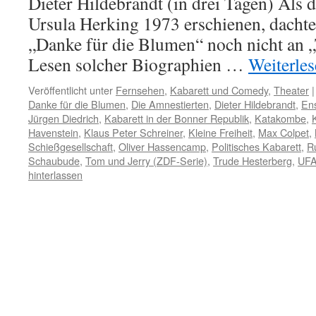
Dieter Hildebrandt (in drei Tagen) Als
Ursula Herking 1973 erschienen, dachte
„Danke für die Blumen“ noch nicht an
Lesen solcher Biographien …
Weiterle
Veröffentlicht unter
Fernsehen
,
Kabarett und Comedy
,
Theater
|
Danke für die Blumen
,
Die Amnestierten
,
Dieter Hildebrandt
,
En
Jürgen Diedrich
,
Kabarett in der Bonner Republik
,
Katakombe
,
Havenstein
,
Klaus Peter Schreiner
,
Kleine Freiheit
,
Max Colpet
,
Schießgesellschaft
,
Oliver Hassencamp
,
Politisches Kabarett
,
Ru
Schaubude
,
Tom und Jerry (ZDF-Serie)
,
Trude Hesterberg
,
UF
hinterlassen