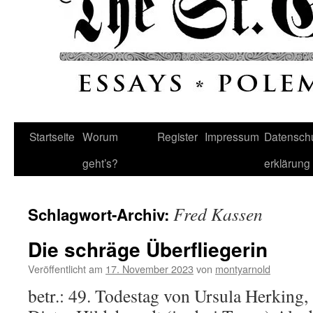
Startseite
Worum
Register
Impressum
Datenschu
geht’s?
erklärung
Fred Kassen
Schlagwort-Archiv:
Die schräge Überfliegerin
Veröffentlicht am
17. November 2023
von
montyarnold
betr.: 49. Todestag von Ursula Herking,