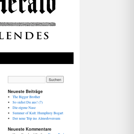
Neueste Beiträge
The Bigger Brother
So siehst Du aus! (7)
Die eigene Nase
Summer of Kult: Humphrey Bogart
Der neue Trip ins Almodoversum
Neueste Kommentare