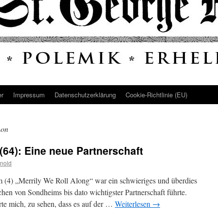
er
Impressum
Datenschutz­erklärung
Cookie-Richtlinie (EU)
hon
(64): Eine neue Partnerschaft
nold
 (4) „Merrily We Roll Along“ war ein schwieriges und überdies
chen von Sondheims bis dato wichtigster Partnerschaft führte.
rte mich, zu sehen, dass es auf der …
Weiterlesen
→