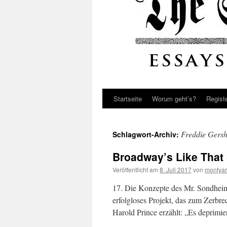
Startseite
Worum geht’s?
Regist
Freddie Gers
Schlagwort-Archiv:
Broadway’s Like That 
Veröffentlicht am
8. Juli 2017
von
montyar
17. Die Konzepte des Mr. Sondheim
erfolgloses Projekt, das zum Zerbre
Harold Prince erzählt: „Es deprimie