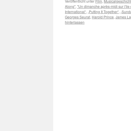
Veröffentlicht unter
Film
,
Musicalgeschich
Along"
,
"Un dimanche après-midi sur l'île 
International“
,
„Putting It Together“
,
„Sunda
Georges Seurat
,
Harold Prince
,
James La
hinterlassen