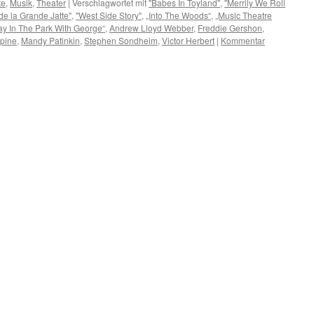
te
,
Musik
,
Theater
|
Verschlagwortet mit
"Babes In Toyland"
,
"Merrily We Roll
de la Grande Jatte"
,
"West Side Story"
,
„Into The Woods“
,
„Music Theatre
y In The Park With George“
,
Andrew Lloyd Webber
,
Freddie Gershon
,
pine
,
Mandy Patinkin
,
Stephen Sondheim
,
Victor Herbert
|
Kommentar