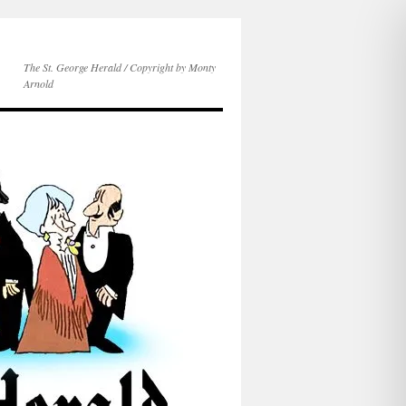
The St. George Herald / Copyright by Monty
Arnold