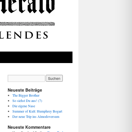
Neueste Beiträge
The Bigger Brother
So siehst Du aus! (7)
Die eigene Nase
Summer of Kult: Humphrey Bogart
Der neue Trip ins Almodoversum
Neueste Kommentare