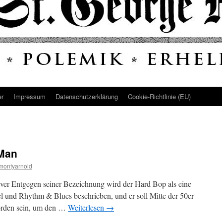
er
Impressum
Datenschutz­erklärung
Cookie-Richtlinie (EU)
 Man
montyarnold
ilver Entgegen seiner Bezeichnung wird der Hard Bop als eine
l und Rhythm & Blues beschrieben, und er soll Mitte der 50er
worden sein, um den …
Weiterlesen
→