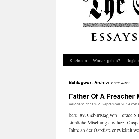
Startseite
Worum geht’s?
Regist
Free-Jazz
Schlagwort-Archiv:
Father Of A Preacher
Veröffentlicht am
2. September 2019
von
betr.: 89. Geburtstag von Horace S
sinnliche Mischung aus Jazz, Gospe
Jahre an der Ostküste entwickelt 