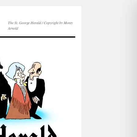
The St. George Herald / Copyright by Monty
Arnold