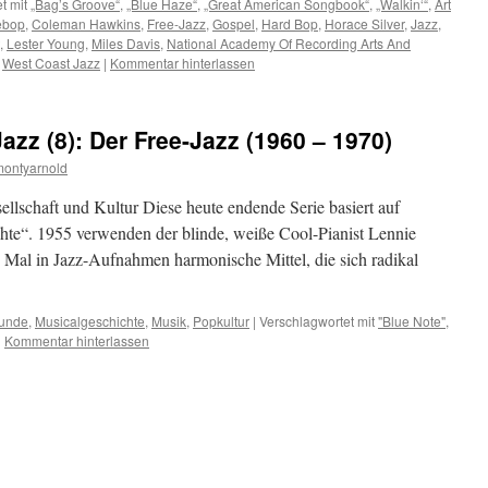
t mit
„Bag’s Groove“
,
„Blue Haze“
,
„Great American Songbook“
,
„Walkin‘“
,
Art
ebop
,
Coleman Hawkins
,
Free-Jazz
,
Gospel
,
Hard Bop
,
Horace Silver
,
Jazz
,
,
Lester Young
,
Miles Davis
,
National Academy Of Recording Arts And
,
West Coast Jazz
|
Kommentar hinterlassen
zz (8): Der Free-Jazz (1960 – 1970)
montyarnold
ellschaft und Kultur Diese heute endende Serie basiert auf
hte“. 1955 verwenden der blinde, weiße Cool-Pianist Lennie
n Mal in Jazz-Aufnahmen harmonische Mittel, die sich radikal
unde
,
Musicalgeschichte
,
Musik
,
Popkultur
|
Verschlagwortet mit
"Blue Note"
,
|
Kommentar hinterlassen