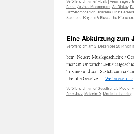
Veröffentlicht unter
Musik
|
Verschlagworte
Blakely’s Jazz Messengers
,
Art Blakey
,
B
Jazz-Komposition
,
Joachim Ernst Berendt
Sciences
,
Rhythm & Blues
,
The Preacher
Eine Abkürzung zum Ja
Veröffentlicht am
2. Dezember 2014
von
betr.: Neuere Musikgeschichte / Ges
meinem Unterricht „Musicalgeschic
Tristano und sein Sextett zum erste
über die Gesetze …
Weiterlesen
→
Veröffentlicht unter
Gesellschaft
,
Medienk
Free-Jazz
,
Malcolm X
,
Martin Luther king