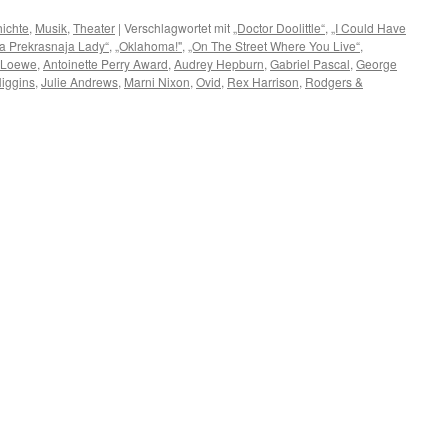
ichte
,
Musik
,
Theater
|
Verschlagwortet mit
„Doctor Doolittle“
,
„I Could Have
a Prekrasnaja Lady“
,
„Oklahoma!"
,
„On The Street Where You Live“
,
k Loewe
,
Antoinette Perry Award
,
Audrey Hepburn
,
Gabriel Pascal
,
George
iggins
,
Julie Andrews
,
Marni Nixon
,
Ovid
,
Rex Harrison
,
Rodgers &