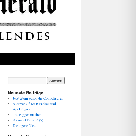
Neueste Beiträge
Jetzt altern schon die Comicfiguren
Summer Of Kult: Endzeit und
Apokalypse
The Bigger Brother
So siehst Du aus! (7)
Die eigene Nase