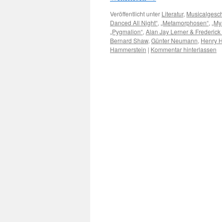
Veröffentlicht unter
Literatur
,
Musicalgesch
Danced All Night“
,
„Metamorphosen“
,
„My
„Pygmalion“
,
Alan Jay Lerner & Frederic
Bernard Shaw
,
Günter Neumann
,
Henry H
Hammerstein
|
Kommentar hinterlassen