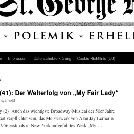
er
Impressum
Datenschutz­erklärung
Cookie-Richtlinie (EU)
l
(41): Der Welterfolg von „My Fair Lady“
ntyarnold
y (2) Auch das wichtigste Broadway-Musical der 50er Jahre
keit verpflichtet sein, das Meisterwerk von Alan Jay Lerner &
 1956 erstmals in New York aufgeführtes Werk „My …