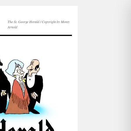
The St. George Herald / Copyright by Monty
Arnold