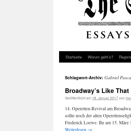
Startseite
Worum geht’s?
Regist
Gabriel Pasca
Schlagwort-Archiv:
Broadway’s Like That 
Veröffentlicht am
18. Januar 2017
von
mo
14. Operetten-Revival am Broadwa
sollte noch der alten Operettenselig
Frederick Loewe. Ihr am 15. März
Weiterlesen
→