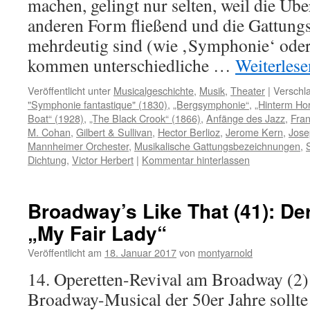
machen, gelingt nur selten, weil die Üb
anderen Form fließend und die Gattung
mehrdeutig sind (wie ‚Symphonie‘ oder
kommen unterschiedliche …
Weiterles
Veröffentlicht unter
Musicalgeschichte
,
Musik
,
Theater
|
Verschla
"Symphonie fantastique" (1830)
,
„Bergsymphonie“
,
„Hinterm Hor
Boat“ (1928)
,
„The Black Crook“ (1866)
,
Anfänge des Jazz
,
Fran
M. Cohan
,
Gilbert & Sullivan
,
Hector Berlioz
,
Jerome Kern
,
Jose
Mannheimer Orchester
,
Musikalische Gattungsbezeichnungen
,
Dichtung
,
Victor Herbert
|
Kommentar hinterlassen
Broadway’s Like That (41): De
„My Fair Lady“
Veröffentlicht am
18. Januar 2017
von
montyarnold
14. Operetten-Revival am Broadway (2)
Broadway-Musical der 50er Jahre sollte