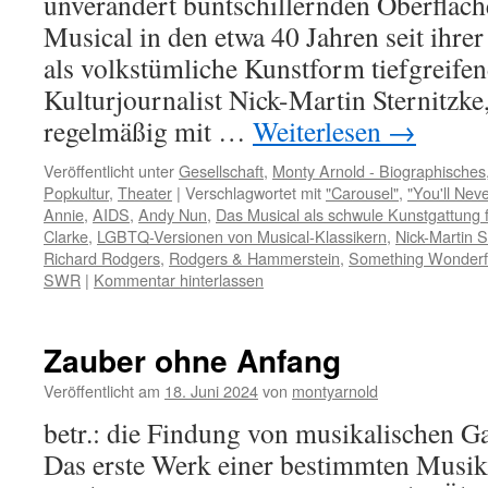
unverändert buntschillernden Oberfläche
Musical in den etwa 40 Jahren seit ihre
als volkstümliche Kunstform tiefgreife
Kulturjournalist Nick-Martin Sternitzk
regelmäßig mit …
Weiterlesen
→
Veröffentlicht unter
Gesellschaft
,
Monty Arnold - Biographisches
Popkultur
,
Theater
|
Verschlagwortet mit
"Carousel"
,
"You'll Nev
Annie
,
AIDS
,
Andy Nun
,
Das Musical als schwule Kunstgattung f
Clarke
,
LGBTQ-Versionen von Musical-Klassikern
,
Nick-Martin S
Richard Rodgers
,
Rodgers & Hammerstein
,
Something Wonderfu
SWR
|
Kommentar hinterlassen
Zauber ohne Anfang
Veröffentlicht am
18. Juni 2024
von
montyarnold
betr.: die Findung von musikalischen 
Das erste Werk einer bestimmten Musik