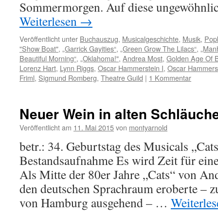
Sommermorgen. Auf diese ungewöhnli
Weiterlesen
→
Veröffentlicht unter
Buchauszug
,
Musicalgeschichte
,
Musik
,
Popk
"Show Boat"
,
„Garrick Gayities“
,
„Green Grow The Lilacs“
,
„Man
Beautiful Morning“
,
„Oklahoma!"
,
Andrea Most
,
Golden Age Of 
Lorenz Hart
,
Lynn Riggs
,
Oscar Hammerstein I
,
Oscar Hammerst
Friml
,
Sigmund Romberg
,
Theatre Guild
|
1 Kommentar
Neuer Wein in alten Schläuche
Veröffentlicht am
11. Mai 2015
von
montyarnold
betr.: 34. Geburtstag des Musicals „Cats
Bestandsaufnahme Es wird Zeit für ein
Als Mitte der 80er Jahre „Cats“ von A
den deutschen Sprachraum eroberte – z
von Hamburg ausgehend – …
Weiterle