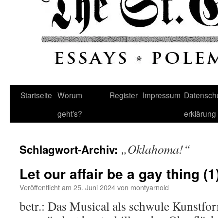
Startseite
Worum
Register
Impressum
Datenschu
geht’s?
erklärung
„Oklahoma!“
Schlagwort-Archiv:
Let our affair be a gay thing (1
Veröffentlicht am
25. Juni 2024
von
montyarnold
betr.: Das Musical als schwule Kunstform