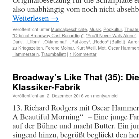
also unabhängig vom noch nicht abseh
Weiterlesen
→
Veröffentlicht unter
Musicalgeschichte
,
Musik
,
Popkultur
,
Theate
"Original Broadway Cast Recording"
,
"You'll Never Walk Alone"
,
Dark“
,
„Liliom“
,
„Oklahoma!"
,
„Pal Joey“
,
„Rodeo“ (Ballett)
,
Aaro
zu Kriegszeiten
,
Ferenc Molnar
,
Kurt Weill
,
Met
,
Oscar Hammerst
Hammerstein
,
Traumballett
|
1 Kommentar
Broadway’s Like That (35): Die
Klassiker-Fabrik
Veröffentlicht am
2. Dezember 2016
von
montyarnold
13. Richard Rodgers mit Oscar Hammers
A Beautiful Morning“ – Eine junge Farm
auf der Bühne und macht Butter. Ein ju
singend hinzu, begrüßt beglückt den her