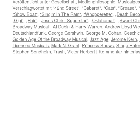
Veröffentlicht unter
Gesellschaft
,
Medienphilosophie
,
Musicalges
Verschlagwortet mit
"42nd Street"
,
"Cabaret"
,
"Cats"
,
"Grease"
,
"Show Boat"
,
"Singin' In The Rain"
,
"Whopperette"
,
„Death Bec
„Gigi“
,
„Hair“
,
„Jesus Christ Superstar“
,
„Oklahoma!"
,
„Sweet Cha
Broadway Musical“
,
Al Dubin & Harry Warren
,
Andrew Lloyd We
Deutschlandfunk
,
George Gershwin
,
George M. Cohan
,
Geschic
Golden Age Of the Broadway Musical
,
Jazz-Age
,
Jerome Kern
,
Licensed Musicals
,
Mark N. Grant
,
Princess Shows
,
Stage Ente
Stephen Sondheim
,
Trash
,
Victor Herbert
|
Kommentar hinterla