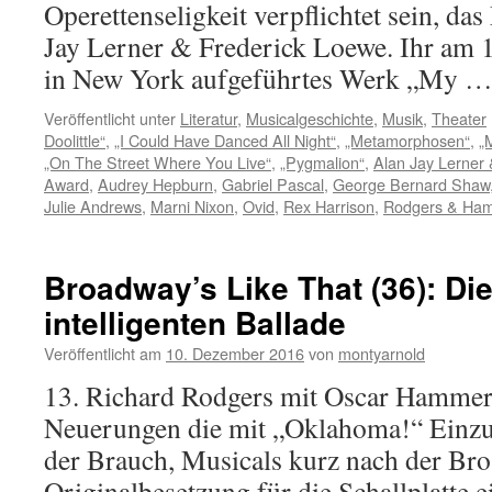
Operettenseligkeit verpflichtet sein, d
Jay Lerner & Frederick Loewe. Ihr am 
in New York aufgeführtes Werk „My 
Veröffentlicht unter
Literatur
,
Musicalgeschichte
,
Musik
,
Theater
Doolittle“
,
„I Could Have Danced All Night“
,
„Metamorphosen“
,
„
„On The Street Where You Live“
,
„Pygmalion“
,
Alan Jay Lerner
Award
,
Audrey Hepburn
,
Gabriel Pascal
,
George Bernard Shaw
Julie Andrews
,
Marni Nixon
,
Ovid
,
Rex Harrison
,
Rodgers & Ham
Broadway’s Like That (36): Di
intelligenten Ballade
Veröffentlicht am
10. Dezember 2016
von
montyarnold
13. Richard Rodgers mit Oscar Hammers
Neuerungen die mit „Oklahoma!“ Einzug
der Brauch, Musicals kurz nach der Br
Originalbesetzung für die Schallplatte e