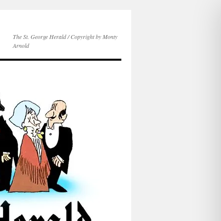
The St. George Herald / Copyright by Monty
Arnold