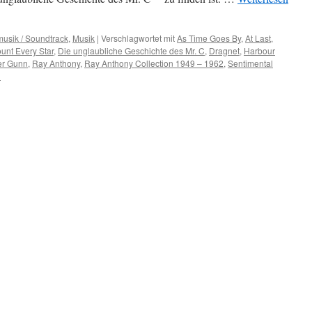
musik / Soundtrack
,
Musik
|
Verschlagwortet mit
As Time Goes By
,
At Last
,
unt Every Star
,
Die unglaubliche Geschichte des Mr. C
,
Dragnet
,
Harbour
er Gunn
,
Ray Anthony
,
Ray Anthony Collection 1949 – 1962
,
Sentimental
n