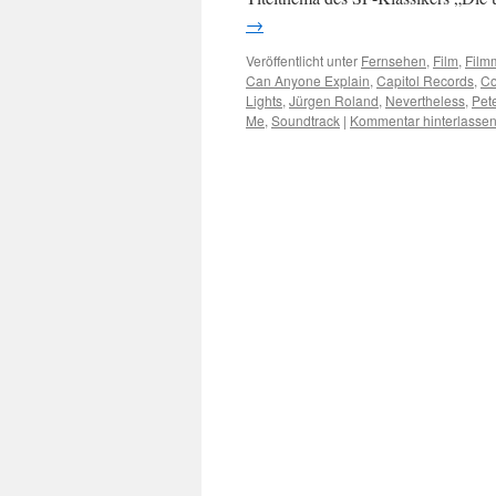
→
Veröffentlicht unter
Fernsehen
,
Film
,
Film
Can Anyone Explain
,
Capitol Records
,
Co
Lights
,
Jürgen Roland
,
Nevertheless
,
Pet
Me
,
Soundtrack
|
Kommentar hinterlasse