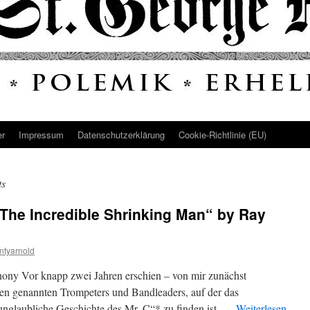
er
Impressum
Datenschutz­erklärung
Cookie-Richtlinie (EU)
ts
The Incredible Shrinking Man“ by Ray
ntyarnold
hony Vor knapp zwei Jahren erschien – von mir zunächst
n genannten Trompeters und Bandleaders, auf der das
unglaubliche Geschichte des Mr. C“* zu finden ist. …
Weiterlesen