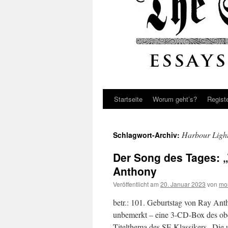
Startseite
Worum geht’s?
Regist
Harbour Ligh
Schlagwort-Archiv:
Der Song des Tages: „
Anthony
Veröffentlicht am
20. Januar 2023
von
mo
betr.: 101. Geburtstag von Ray Ant
unbemerkt – eine 3-CD-Box des obe
Titelthema des SF-Klassikers „Die 