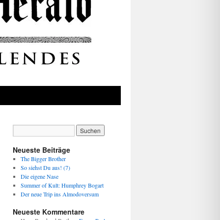
Neueste Beiträge
The Bigger Brother
So siehst Du aus! (7)
Die eigene Nase
Summer of Kult: Humphrey Bogart
Der neue Trip ins Almodoversum
Neueste Kommentare