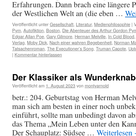
Erfahrungen. Dann brach eine längere P
der Westlichen Welt an (die eben …
Wei
Veröffentlicht unter
Gesellschaft
,
Literatur
,
Medienphilosophie
|
V
Pym
,
Autofiktion
,
Boston
,
Die Abenteuer des Arthur Gordon Py
Edgar Allan Poe
,
Gary Gilmore
,
Herman Melville
,
In Cold Blood
Verlag
,
Moby Dick
,
Nach einer wahren Begebenheit
,
Norman Mai
Tatsachenroman
,
The Executioner’s Song
,
Truman Capote
,
Upt
|
Kommentar hinterlassen
Der Klassiker als Wunderkna
Veröffentlicht am
1. August 2023
von
montyarnold
betr.: 204. Geburtstag von Herman Melv
man sich am besten in einer noch unbe
einführt, sollte man unbedingt davon abr
das Thema „Mein Leben unter den Kan
Der Schauplatz: Südsee …
Weiterlesen