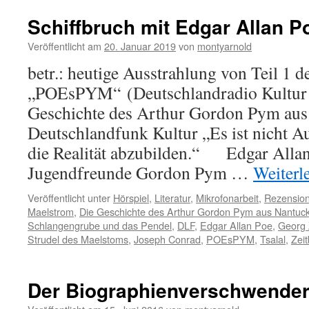
Schiffbruch mit Edgar Allan P
Veröffentlicht am
20. Januar 2019
von
montyarnold
betr.: heutige Ausstrahlung von Teil 1 d
„POEsPYM“ (Deutschlandradio Kultur 
Geschichte des Arthur Gordon Pym aus
Deutschlandfunk Kultur „Es ist nicht Au
die Realität abzubilden.“ Edgar Allan
Jugendfreunde Gordon Pym …
Weiterl
Veröffentlicht unter
Hörspiel
,
Literatur
,
Mikrofonarbeit
,
Rezensio
Maelstrom
,
Die Geschichte des Arthur Gordon Pym aus Nantuc
Schlangengrube und das Pendel
,
DLF
,
Edgar Allan Poe
,
Georg 
Strudel des Maelstoms
,
Joseph Conrad
,
POEsPYM
,
Tsalal
,
Zei
Der Biographienverschwende