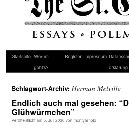
Startseite
Worum
Register
Impressum
Datenschu
geht’s?
erklärung
Herman Melville
Schlagwort-Archiv:
Endlich auch mal gesehen: “Di
Glühwürmchen”
Veröffentlicht am
5. Juli 2026
von
montyarnold