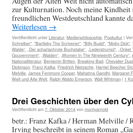
Augen der Alten Welt nicht automatisch
zur Kulturnation. Noch meine Kindhei
freundlichen Westdeutschland kannte da
Weiterlesen
→
Veröffentlicht unter
Literatur
,
Medienphilosophie
,
Popkultur
|
Ver
Schreiber"
,
"Bartleby The Scrivener"
,
"Billy Budd"
,
"Moby Dick"
,
Walde“
,
„Der scharlachrote Buchstabe“
,
„Lederstrumpf“
,
„Onkel 
Gouvernment“
,
„Walden“
,
„Women In The Nineteenth Century“
,
Nationalliteratur
,
Benjamin Britten
,
Breaking Bad
,
Chevalier Dup
Dickinson
,
Franz Kafka
,
Friedrich Nietzsche
,
Harriet Beecher St
Melville
,
James Fenimore Cooper
,
Mahatma Gandhi
,
Margaret F
Welt und Alte Welt
,
Ralph Waldo Emerson
,
Walt Whitman
|
1 K
Drei Geschichten über den C
Veröffentlicht am
7. Oktober 2014
von
montyarnold
betr.: Franz Kafka / Herman Melville /
Irving beschreibt in seinem Roman „Gar