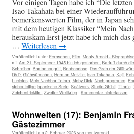
Vor einigen Tagen habe ich “Die letzt
Isao Takahata bei einer Wiederaufführu
bemerkenswerten Film, der in Japan s
mit dem heutigen Klassiker “Mein Nach
herauskam.Erst jetzt habe ich mich das 
…
Weiterlesen
→
Veröffentlicht unter
Fernsehen
,
Film
,
Monty Arnold - Biographis
mit
Am 21. September 1945 bin ich gestorben
,
Barfuß durch die
Schreiber
,
Bombenangriff
,
Bonbondose
,
Das Grab der Glühwü
DVD
,
Glühwürmchen
,
Herman Melville
,
Isao Takahata
,
Kaji
,
Kob
Lucioles
,
Mein Nachbar Totoro
,
Moby Dick
,
Nachtprogramm
,
Pa
siebenteilige japanische Serie
,
Spätwerk
,
Studio Ghibli
,
Titanic
,
Zeichentrickfilm
,
Zweiter Weltkrieg
|
Kommentar hinterlassen
Wohnwelten (17): Benjamin Fr
Gästezimmer
Veröffentlicht am
2. Februar 2026
von
montyarnold