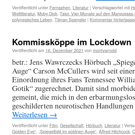
Veröffentlicht unter
Fernsehen
,
Literatur
|
Verschlagwortet mit
H
Weltliteratur
,
Moby Dick
,
Taipi. Vier Monate auf den Marquesas-I
polynesisches Leben
,
Tilman Spengler
|
Kommentar hinterlasse
Kommissköppe im Lockdown
Veröffentlicht am
16. Dezember 2021
von
montyarnold
betr.: Jens Wawrczecks Hörbuch „Spieg
Auge“ Carson McCullers wird seit eine
Einordnung ihres Fans Tennessee Willi
Gotik“ zugerechnet. Damit sind morbi
gemeint, die mich in den erbarmungslo
geschilderten neurotischen Handlungen
Weiterlesen
→
Veröffentlicht unter
Film
,
Gesellschaft
,
Hörbuch
,
Literatur
|
Versc
Golden Eye“
,
„Spiegelbild im goldnen Auge“
,
Alfred Hitchcock
,
C