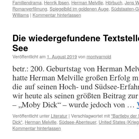
Familiendrama
,
Henrik Ibsen
,
Herman Melville
,
Hörbuch
,
Jens W
Romanverfilmung
,
Spiegelbild im goldenen Auge
,
Südstaaten-G
Williams
|
Kommentar hinterlassen
Die wiedergefundene Textstell
See
Veröffentlicht am
1. August 2019
von
montyarnold
betr.: 200. Geburtstag von Herman Melv
hatte Herman Melville großen Erfolg m
die auf seinen Hoch- und Südsee-Erfah
wir heute als seinen größten Beitrag zur
– „Moby Dick“ – wurde jedoch von …
Veröffentlicht unter
Literatur
|
Verschlagwortet mit
"Bartleby der 
Dick"
,
Herman Melville
,
Südsee-Abenteuer
,
United States (Krieg
Kommentar hinterlassen