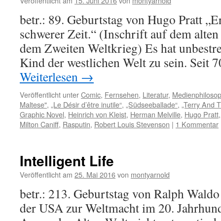
Veröffentlicht am
15. Juni 2016
von
montyarnold
betr.: 89. Geburtstag von Hugo Pratt „Er 
schwerer Zeit.“ (Inschrift auf dem alte
dem Zweiten Weltkrieg) Es hat unbestrei
Kind der westlichen Welt zu sein. Seit 
Weiterlesen
→
Veröffentlicht unter
Comic
,
Fernsehen
,
Literatur
,
Medienphilosop
Maltese"
,
„Le Désir d’être inutile“
,
„Südseeballade“
,
„Terry And T
Graphic Novel
,
Heinrich von Kleist
,
Herman Melville
,
Hugo Pratt
Milton Caniff
,
Rasputin
,
Robert Louis Stevenson
|
1 Kommentar
Intelligent Life
Veröffentlicht am
25. Mai 2016
von
montyarnold
betr.: 213. Geburtstag von Ralph Wald
der USA zur Weltmacht im 20. Jahrhund