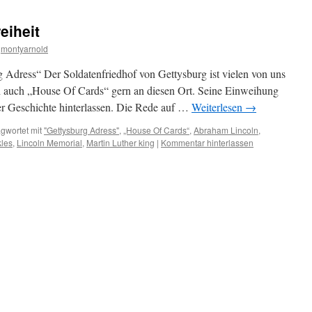
eiheit
montyarnold
rg Adress“ Der Soldatenfriedhof von Gettysburg ist vielen von uns
ch auch „House Of Cards“ gern an diesen Ort. Seine Einweihung
er Geschichte hinterlassen. Die Rede auf …
Weiterlesen
→
gwortet mit
"Gettysburg Adress"
,
„House Of Cards“
,
Abraham Lincoln
,
kles
,
Lincoln Memorial
,
Martin Luther king
|
Kommentar hinterlassen