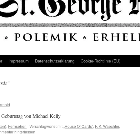
er
Impressum
Datenschutz­erklärung
Cookie-Richtlinie (EU)
ards“
arnold
. Geburtstag von Michael Kelly
ten)
,
Fernsehen
|
Verschlagwortet mit
„House Of Cards“
,
F. K. Waechter
,
mentar hinterlassen