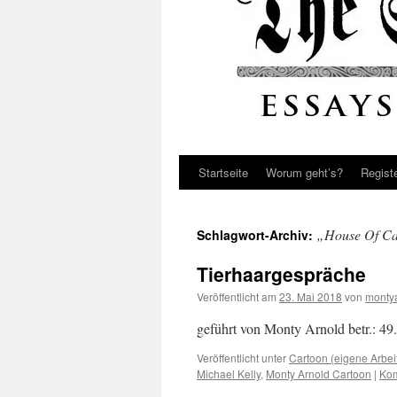
Startseite
Worum geht’s?
Regist
„House Of C
Schlagwort-Archiv:
Tierhaargespräche
Veröffentlicht am
23. Mai 2018
von
monty
geführt von Monty Arnold betr.: 49
Veröffentlicht unter
Cartoon (eigene Arbei
Michael Kelly
,
Monty Arnold Cartoon
|
Kom