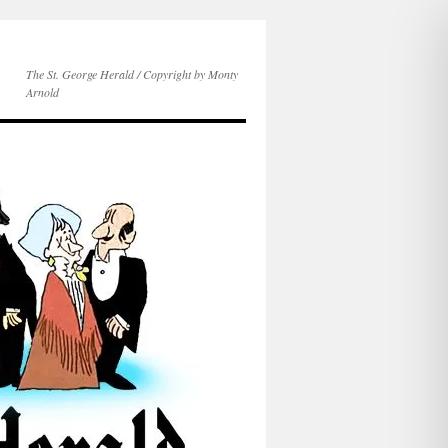
The St. George Herald / Copyright by Monty
Arnold