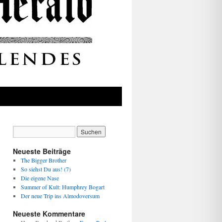
Neueste Beiträge
The Bigger Brother
So siehst Du aus! (7)
Die eigene Nase
Summer of Kult: Humphrey Bogart
Der neue Trip ins Almodoversum
Neueste Kommentare