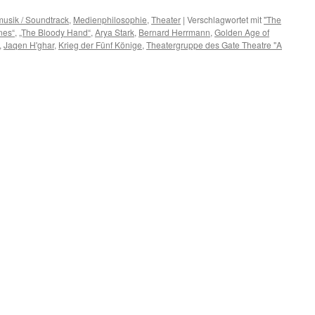
musik / Soundtrack
,
Medienphilosophie
,
Theater
|
Verschlagwortet mit
"The
nes“
,
„The Bloody Hand“
,
Arya Stark
,
Bernard Herrmann
,
Golden Age of
,
Jaqen H'ghar
,
Krieg der Fünf Könige
,
Theatergruppe des Gate Theatre "A