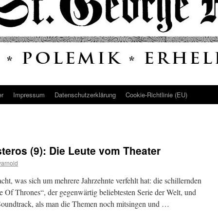
er
Impressum
Datenschutz­erklärung
Cookie-Richtlinie (EU)
eros (9): Die Leute vom Theater
arnold
ht, was sich um mehrere Jahrzehnte verfehlt hat: die schillernden
Of Thrones“, der gegenwärtig beliebtesten Serie der Welt, und
Soundtrack, als man die Themen noch mitsingen und …