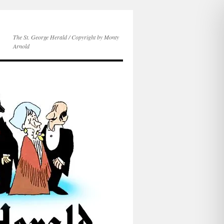
The St. George Herald / Copyright by Monty
Arnold