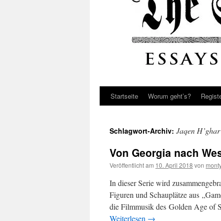
Startseite
Worum geht’s?
Regist
Jaqen H’ghar
Schlagwort-Archiv:
Von Georgia nach West
Veröffentlicht am
10. April 2018
von
monty
In dieser Serie wird zusammengebrac
Figuren und Schauplätze aus „Game 
die Filmmusik des Golden Age of 
Weiterlesen
→