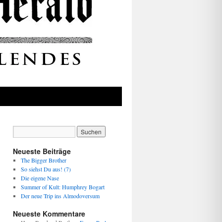
Neueste Beiträge
The Bigger Brother
So siehst Du aus! (7)
Die eigene Nase
Summer of Kult: Humphrey Bogart
Der neue Trip ins Almodoversum
Neueste Kommentare