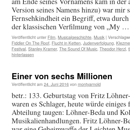
am Ende seines Vornamens kam in der 
Version seines Namens hinzu) war mir s
Fernsehkindheit ein Begriff, etwa durch 
der klassischen Verfilmung von „My 
Veröffentlicht unter
Film
,
Musicalgeschichte
,
Musik
|
Verschlagwo
Fiddler On The Roof
,
Flucht in Ketten
,
Judenverfolgung
,
Klezme
Festival
,
Stanley Kramer
,
The Sound Of Music
,
Theodor Herzl
,
hinterlassen
Einer von sechs Millionen
Veröffentlicht am
24. Juni 2016
von
montyarnold
betr.: 133. Geburtstag von Fritz Löhner
waren es Schlager, heute würde einiges 
Abteilung taugen: Löhner-Beda und Kol
Musikalienhandlungen. Fritz Löhner-Bed
war eine Geheimwaffe der Leichten Muse.