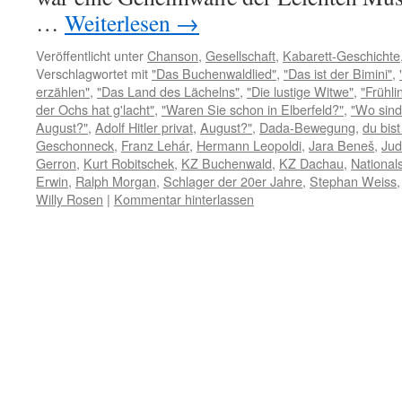
…
Weiterlesen
→
Veröffentlicht unter
Chanson
,
Gesellschaft
,
Kabarett-Geschichte
Verschlagwortet mit
"Das Buchenwaldlied"
,
"Das ist der Bimini"
,
erzählen"
,
"Das Land des Lächelns"
,
"Die lustige Witwe"
,
"Frühli
der Ochs hat g'lacht"
,
"Waren Sie schon in Elberfeld?"
,
"Wo sind
August?"
,
Adolf Hitler privat
,
August?"
,
Dada-Bewegung
,
du bis
Geschonneck
,
Franz Lehár
,
Hermann Leopoldi
,
Jara Beneš
,
Jud
Gerron
,
Kurt Robitschek
,
KZ Buchenwald
,
KZ Dachau
,
National
Erwin
,
Ralph Morgan
,
Schlager der 20er Jahre
,
Stephan Weiss
Willy Rosen
|
Kommentar hinterlassen