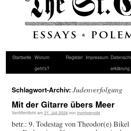
Startseite
Worum
Register
Impressum
Datenschu
geht’s?
erklärung
Judenverfolgung
Schlagwort-Archiv:
Mit der Gitarre übers Meer
Veröffentlicht am
21. Juli 2024
von
montyarnold
betr.: 9. Todestag von Theodor(e) Bikel