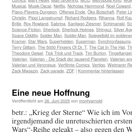
Musical
,
Musik-Oscar
,
Netflix
,
Nicholas Hammond
,
Noel Coward
Piano-Players-Dungeon
,
Offenes Ende
,
Öko Botschaft
,
Peter L
Christin
,
Pippi Langstrumpf
,
Richard Rodgers
,
Rihanna
,
Rolf Ka
Brille
,
Roy Rowland
,
Sabrina
,
Santiago Ziesmer
,
Schimanski
,
Sc
Science-Fiction
,
Sherlock
,
Sherlock Holmes
,
Shinguz
,
Silver Ag
Space Odditiy
,
Spider Man
,
Spider-Man
,
Spiegelbild im golden
Kramer
,
Star Wars
,
Superhelden
,
Superman
,
Synchronfassung
Terry Gilliam
,
The 5000 Fingers Of Dr. T
,
The Cat In The Hat
,
Th
Theodore Geisel
,
Tick Trick und Track
,
Tim Burton
,
Tingeltange
Valerian
,
Valerian - Die Stadt der tausend Planeten
,
Valerian an
Valerian und Veronique
,
Verfilmte Comics
,
Vertigo
,
Weimarer Re
Zack Magazin
,
Zack parade
,
ZDF
|
Kommentar hinterlassen
Eine neue Hoffnung
Veröffentlicht am
26. Juni 2025
von
montyarnold
betr.: „Krieg der Sterne“ Wie ich im Vo
irgendjemand die unretuschierten ersten
Wars“-Reihe geleakt – also gegen den W