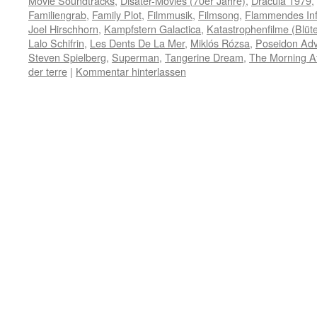
Movie Soundtracks
,
Disater-Movies (70er Jahre)
,
Dracula 1979
,
Familiengrab
,
Family Plot
,
Filmmusik
,
Filmsong
,
Flammendes In
Joel Hirschhorn
,
Kampfstern Galactica
,
Katastrophenfilme (Blüte
Lalo Schifrin
,
Les Dents De La Mer
,
Miklós Rózsa
,
Poseidon Adv
Steven Spielberg
,
Superman
,
Tangerine Dream
,
The Morning Af
der terre
|
Kommentar hinterlassen