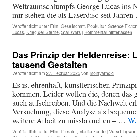
Weltraumschlumpfs George Lucas ins Ne
mir stehen die als Laserdisc seit Jahre
Veröffentlicht unter
Film
,
Gesellschaft
,
Popkultur
,
Science Fictio
Lucas
,
Krieg der Sterne
,
Star Wars
|
Kommentar hinterlassen
Das Prinzip der Heldenreise: 
tausend Gestalten
Veröffentlicht am
27. Februar 2025
von
montyarnold
Es ist ehrenhaft, künstlerischen Prinzip
kommen. Leider wollen die, denen das g
auch aufschreiben. Und die Nachwelt erli
Versuchung, diese Analyse als bequemen
weitere Arbeit zu missbrauchen – …
We
Veröffentlicht unter
Film
,
Literatur
,
Medienkunde
|
Verschlagwort