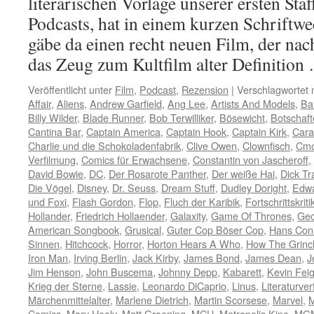
literarischen Vorlage unserer ersten Staf
Podcasts, hat in einem kurzen Schriftwe
gäbe da einen recht neuen Film, der nac
das Zeug zum Kultfilm alter Definitio
Veröffentlicht unter
Film
,
Podcast
,
Rezension
|
Verschlagwortet 
Affair
,
Aliens
,
Andrew Garfield
,
Ang Lee
,
Artists And Models
,
Bar
Billy Wilder
,
Blade Runner
,
Bob Terwilliker
,
Bösewicht
,
Botschaft
Cantina Bar
,
Captain America
,
Captain Hook
,
Captain Kirk
,
Cara
Charlie und die Schokoladenfabrik
,
Clive Owen
,
Clownfisch
,
Cmo
Verfilmung
,
Comics für Erwachsene
,
Constantin von Jascheroff
,
David Bowie
,
DC
,
Der Rosarote Panther
,
Der weiße Hai
,
Dick Tr
Die Vögel
,
Disney
,
Dr. Seuss
,
Dream Stuff
,
Dudley Doright
,
Edwa
und Foxi
,
Flash Gordon
,
Flop
,
Fluch der Karibik
,
Fortschrittskriti
Hollander
,
Friedrich Hollaender
,
Galaxity
,
Game Of Thrones
,
Geo
American Songbook
,
Grusical
,
Guter Cop Böser Cop
,
Hans Con
Sinnen
,
Hitchcock
,
Horror
,
Horton Hears A Who
,
How The Grinc
Iron Man
,
Irving Berlin
,
Jack Kirby
,
James Bond
,
James Dean
,
J
Jim Henson
,
John Buscema
,
Johnny Depp
,
Kabarett
,
Kevin Fei
Krieg der Sterne
,
Lassie
,
Leonardo DiCaprio
,
Linus
,
Literaturve
Märchenmittelalter
,
Marlene Dietrich
,
Martin Scorsese
,
Marvel
,
M
Comics
,
Mary Healy
,
Matt Groening
,
MCU
,
Metropolis Kino
,
MG