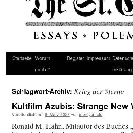
Startseite
Worum
Register
Impressum
Datenschu
geht’s?
erklärung
Krieg der Sterne
Schlagwort-Archiv:
Kultfilm Azubis: Strange New
Veröffentlicht am
6. März 2026
von
montyarnold
Ronald M. Hahn, Mitautor des Buches „