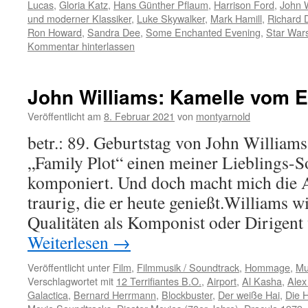
Lucas
,
Gloria Katz
,
Hans Günther Pflaum
,
Harrison Ford
,
John 
und moderner Klassiker
,
Luke Skywalker
,
Mark Hamill
,
Richard 
Ron Howard
,
Sandra Dee
,
Some Enchanted Evening
,
Star War
Kommentar hinterlassen
John Williams: Kamelle vom E
Veröffentlicht am
8. Februar 2021
von
montyarnold
betr.: 89. Geburtstag von John Williams
„Family Plot“ einen meiner Lieblings-S
komponiert. Und doch macht mich die 
traurig, die er heute genießt.Williams wi
Qualitäten als Komponist oder Dirigent
Weiterlesen
→
Veröffentlicht unter
Film
,
Filmmusik / Soundtrack
,
Hommage
,
Mu
Verschlagwortet mit
12 Terrifiantes B.O.
,
Airport
,
Al Kasha
,
Alex
Galactica
,
Bernard Herrmann
,
Blockbuster
,
Der weiße Hai
,
Die H