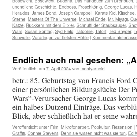
Bösewicht
,
Bösewicht
,
Buddha
,
Das Handbuch zum Drehbuch
,
unendliche Geschichte
,
Endboss
,
Froschkönig
,
George Lucas
,
H
Herakles
,
James Bond
,
Joseph Campbell
,
Karate Kid
,
Klischee
,
Sterne
,
Masters Of The Universe
,
Michael Ende
,
Mr. Miyagi
,
Qu
Katze
,
Rückkehr mit dem Elixier
,
Schnuffi der Staubsauger
,
Sho
Wars
,
Susan Sontag
,
Syd Field
,
Tatooine
,
Tatort
,
Ted Snyder
,
T
Schwelle
,
Vordringen zur tiefsten Höhle
|
Kommentar hinterlass
Endlich auch mal gesehen: „Am
Veröffentlicht am
7. April 2024
von
montyarnold
betr.: 85. Geburtstag von Francis Ford 
einer persönlichen Bildungslücke Der P
Wars“-Verursacher George Lucas kommt 
ein halbes Dutzend Einträge. Das verblüf
Blick, aber schließlich hat er seine wa
Veröffentlicht unter
Film
,
Mikrofonarbeit
,
Popkultur
,
Rezension
|
Graffiti
,
Connie Stevens
,
Denn sie wissen nicht was sie tun
,
Ed 