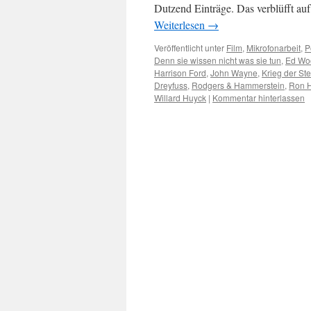
Dutzend Einträge. Das verblüfft auf
Weiterlesen
→
Veröffentlicht unter
Film
,
Mikrofonarbeit
,
P
Denn sie wissen nicht was sie tun
,
Ed Wo
Harrison Ford
,
John Wayne
,
Krieg der St
Dreyfuss
,
Rodgers & Hammerstein
,
Ron 
Willard Huyck
|
Kommentar hinterlassen