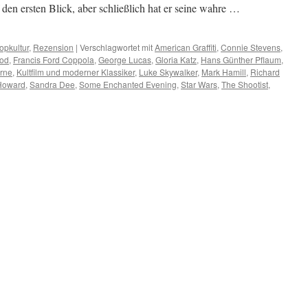
 den ersten Blick, aber schließlich hat er seine wahre …
opkultur
,
Rezension
|
Verschlagwortet mit
American Graffiti
,
Connie Stevens
,
od
,
Francis Ford Coppola
,
George Lucas
,
Gloria Katz
,
Hans Günther Pflaum
,
erne
,
Kultfilm und moderner Klassiker
,
Luke Skywalker
,
Mark Hamill
,
Richard
Howard
,
Sandra Dee
,
Some Enchanted Evening
,
Star Wars
,
The Shootist
,