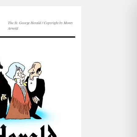
The St. George Herald / Copyright by Monty
Arnold