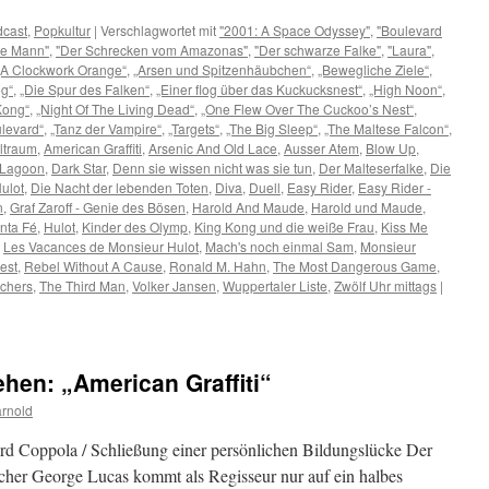
cast
,
Popkultur
|
Verschlagwortet mit
"2001: A Space Odyssey"
,
"Boulevard
tte Mann"
,
"Der Schrecken vom Amazonas"
,
"Der schwarze Falke"
,
"Laura"
,
„A Clockwork Orange“
,
„Arsen und Spitzenhäubchen“
,
„Bewegliche Ziele“
,
eg“
,
„Die Spur des Falken“
,
„Einer flog über das Kuckucksnest“
,
„High Noon“
,
Kong“
,
„Night Of The Living Dead“
,
„One Flew Over The Cuckoo’s Nest“
,
levard“
,
„Tanz der Vampire“
,
„Targets“
,
„The Big Sleep“
,
„The Maltese Falcon“
,
ltraum
,
American Graffiti
,
Arsenic And Old Lace
,
Ausser Atem
,
Blow Up
,
 Lagoon
,
Dark Star
,
Denn sie wissen nicht was sie tun
,
Der Malteserfalke
,
Die
ulot
,
Die Nacht der lebenden Toten
,
Diva
,
Duell
,
Easy Rider
,
Easy Rider -
n
,
Graf Zaroff - Genie des Bösen
,
Harold And Maude
,
Harold und Maude
,
nta Fé
,
Hulot
,
Kinder des Olymp
,
King Kong und die weiße Frau
,
Kiss Me
,
Les Vacances de Monsieur Hulot
,
Mach's noch einmal Sam
,
Monsieur
est
,
Rebel Without A Cause
,
Ronald M. Hahn
,
The Most Dangerous Game
,
chers
,
The Third Man
,
Volker Jansen
,
Wuppertaler Liste
,
Zwölf Uhr mittags
|
hen: „American Graffiti“
rnold
Ford Coppola / Schließung einer persönlichen Bildungslücke Der
cher George Lucas kommt als Regisseur nur auf ein halbes