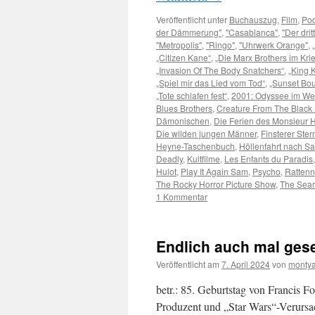
Veröffentlicht unter
Buchauszug
,
Film
,
Pod
der Dämmerung"
,
"Casablanca"
,
"Der dri
"Metropolis"
,
"Ringo"
,
"Uhrwerk Orange"
,
„Citizen Kane“
,
„Die Marx Brothers im Kri
„Invasion Of The Body Snatchers“
,
„King 
„Spiel mir das Lied vom Tod“
,
„Sunset Bou
„Tote schlafen fest“
,
2001: Odyssee im We
Blues Brothers
,
Creature From The Black
Dämonischen
,
Die Ferien des Monsieur H
Die wilden jungen Männer
,
Finsterer Ster
Heyne-Taschenbuch
,
Höllenfahrt nach Sa
Deadly
,
Kultfilme
,
Les Enfants du Paradis
Hulot
,
Play It Again Sam
,
Psycho
,
Rattenn
The Rocky Horror Picture Show
,
The Sear
1 Kommentar
Endlich auch mal gese
Veröffentlicht am
7. April 2024
von
montya
betr.: 85. Geburtstag von Francis 
Produzent und „Star Wars“-Verursa