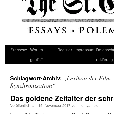
Startseite
Worum
Register
Impressum
Datenschu
geht’s?
erklärung
„Lexikon der Film-
Schlagwort-Archiv:
Synchronisation“
Das goldene Zeitalter der sch
Veröffentlicht am
15. November 2017
von
montyarnold