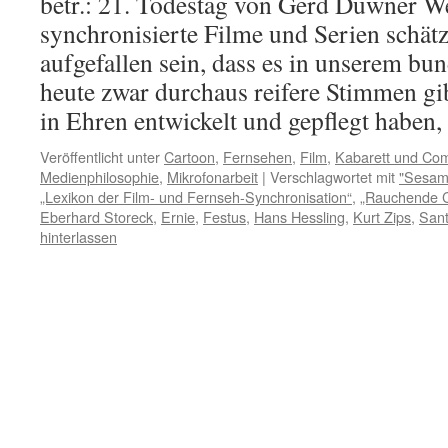
betr.: 21. Todestag von Gerd Duwner W
synchronisierte Filme und Serien schät
aufgefallen sein, dass es in unserem b
heute zwar durchaus reifere Stimmen gib
in Ehren entwickelt und gepflegt haben
Veröffentlicht unter
Cartoon
,
Fernsehen
,
Film
,
Kabarett und Co
Medienphilosophie
,
Mikrofonarbeit
|
Verschlagwortet mit
"Sesam
„Lexikon der Film- und Fernseh-Synchronisation“
,
„Rauchende C
Eberhard Storeck
,
Ernie
,
Festus
,
Hans Hessling
,
Kurt Zips
,
Sant
hinterlassen