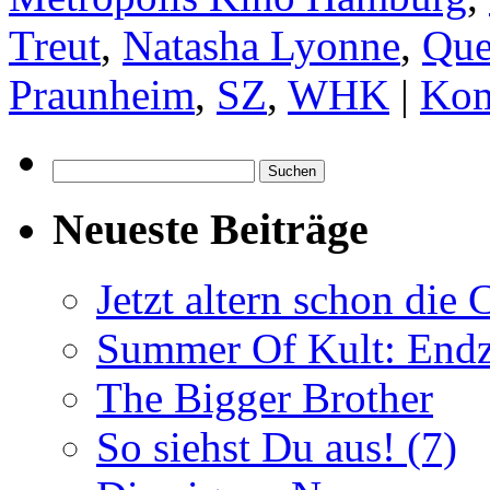
Treut
,
Natasha Lyonne
,
Que
Praunheim
,
SZ
,
WHK
|
Kom
Suchen
nach:
Neueste Beiträge
Jetzt altern schon die
Summer Of Kult: Endz
The Bigger Brother
So siehst Du aus! (7)