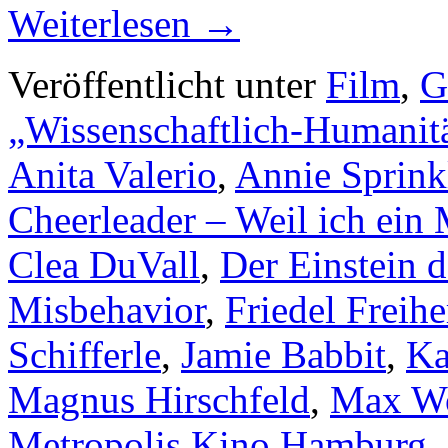
Weiterlesen
→
Veröffentlicht unter
Film
,
G
„Wissenschaftlich-Humanit
Anita Valerio
,
Annie Sprink
Cheerleader – Weil ich ein
Clea DuVall
,
Der Einstein 
Misbehavior
,
Friedel Frei
Schifferle
,
Jamie Babbit
,
Ka
Magnus Hirschfeld
,
Max Wo
Metropolis Kino Hamburg
,