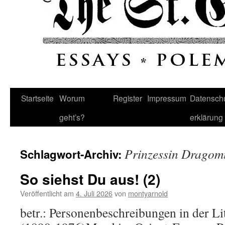
Startseite
Worum
Register
Impressum
Datenschu
geht’s?
erklärung
Prinzessin Dragomi
Schlagwort-Archiv:
So siehst Du aus! (2)
Veröffentlicht am
4. Juli 2026
von
montyarnold
betr.: Personenbeschreibungen in der Li