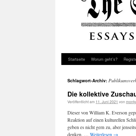
Startseite
Worum geht’s?
Regist
Publikumsverh
Schlagwort-Archiv:
Die kollektive Zuscha
Veröffentlicht am
11. Juni 2021
von
monty
Dieser von William K. Everson gepr
Reaktion auf einen kulturellen Schl
geben es nicht gern zu, aber jenseit
denken, …
Weiterlesen
→