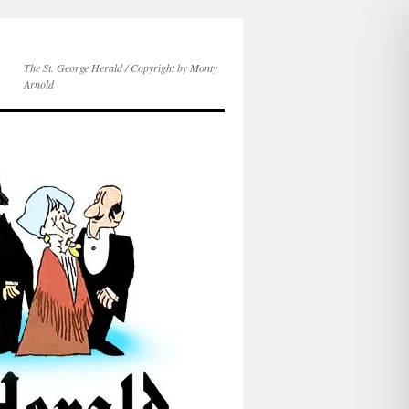
The St. George Herald / Copyright by Monty
Arnold