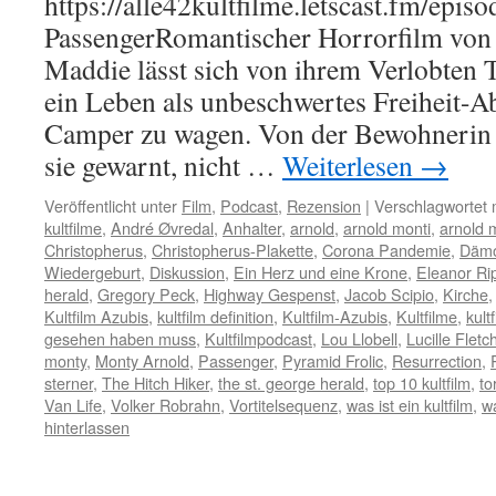
https://alle42kultfilme.letscast.fm/epis
PassengerRomantischer Horrorfilm von
Maddie lässt sich von ihrem Verlobten 
ein Leben als unbeschwertes Freiheit-A
Camper zu wagen. Von der Bewohnerin
sie gewarnt, nicht …
Weiterlesen
→
Veröffentlicht unter
Film
,
Podcast
,
Rezension
|
Verschlagwortet 
kultfilme
,
André Øvredal
,
Anhalter
,
arnold
,
arnold monti
,
arnold 
Christopherus
,
Christopherus-Plakette
,
Corona Pandemie
,
Däm
Wiedergeburt
,
Diskussion
,
Ein Herz und eine Krone
,
Eleanor Ri
herald
,
Gregory Peck
,
Highway Gespenst
,
Jacob Scipio
,
Kirche
Kultfilm Azubis
,
kultfilm definition
,
Kultfilm-Azubis
,
Kultfilme
,
kult
gesehen haben muss
,
Kultfilmpodcast
,
Lou Llobell
,
Lucille Fletc
monty
,
Monty Arnold
,
Passenger
,
Pyramid Frolic
,
Resurrection
,
sterner
,
The Hitch Hiker
,
the st. george herald
,
top 10 kultfilm
,
to
Van Life
,
Volker Robrahn
,
Vortitelsequenz
,
was ist ein kultfilm
,
wa
hinterlassen