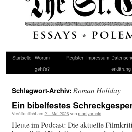
Startseite
Worum
Register
Impressum
Datenschu
geht’s?
erklärung
Roman Holiday
Schlagwort-Archiv:
Ein bibelfestes Schreckgespe
Veröffentlicht am
21. Mai 2026
von
montyarnold
Heute im Podcast: Die aktuelle Filmkrit