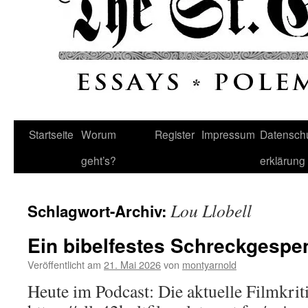
Startseite
Worum
Register
Impressum
Datenschu
geht’s?
erklärung
Lou Llobell
Schlagwort-Archiv:
Ein bibelfestes Schreckgespe
Veröffentlicht am
21. Mai 2026
von
montyarnold
Heute im Podcast: Die aktuelle Filmkrit