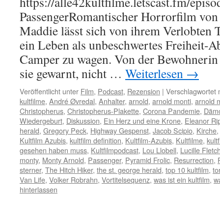
https://alle42kultfilme.letscast.fm/epis
PassengerRomantischer Horrorfilm von
Maddie lässt sich von ihrem Verlobten 
ein Leben als unbeschwertes Freiheit-A
Camper zu wagen. Von der Bewohnerin
sie gewarnt, nicht …
Weiterlesen
→
Veröffentlicht unter
Film
,
Podcast
,
Rezension
|
Verschlagwortet 
kultfilme
,
André Øvredal
,
Anhalter
,
arnold
,
arnold monti
,
arnold 
Christopherus
,
Christopherus-Plakette
,
Corona Pandemie
,
Däm
Wiedergeburt
,
Diskussion
,
Ein Herz und eine Krone
,
Eleanor Ri
herald
,
Gregory Peck
,
Highway Gespenst
,
Jacob Scipio
,
Kirche
Kultfilm Azubis
,
kultfilm definition
,
Kultfilm-Azubis
,
Kultfilme
,
kult
gesehen haben muss
,
Kultfilmpodcast
,
Lou Llobell
,
Lucille Fletc
monty
,
Monty Arnold
,
Passenger
,
Pyramid Frolic
,
Resurrection
,
sterner
,
The Hitch Hiker
,
the st. george herald
,
top 10 kultfilm
,
to
Van Life
,
Volker Robrahn
,
Vortitelsequenz
,
was ist ein kultfilm
,
wa
hinterlassen