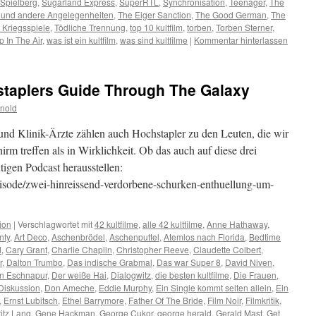
 Spielberg
,
Sugarland Express
,
SuperRTL
,
Synchronisation
,
Teenager
,
The
e und andere Angelegenheiten
,
The Eiger Sanction
,
The Good German
,
The
 Kriegsspiele
,
Tödliche Trennung
,
top 10 kultfilm
,
torben
,
Torben Sterner
,
p In The Air
,
was ist ein kultfilm
,
was sind kultfilme
|
Kommentar hinterlassen
staplers Guide Through The Galaxy
nold
nd Klinik-Ärzte zählen auch Hochstapler zu den Leuten, die wir
rm treffen als in Wirklichkeit. Ob das auch auf diese drei
tigen Podcast herausstellen:
/episode/zwei-hinreissend-verdorbene-schurken-enthuellung-um-
ion
|
Verschlagwortet mit
42 kultfilme
,
alle 42 kultfilme
,
Anne Hathaway
,
nty
,
Art Deco
,
Aschenbrödel
,
Aschenputtel
,
Atemlos nach Florida
,
Bedtime
d
,
Cary Grant
,
Charlie Chaplin
,
Christopher Reeve
,
Claudette Colbert
,
r
,
Dalton Trumbo
,
Das indische Grabmal
,
Das war Super 8
,
David Niven
,
on Eschnapur
,
Der weiße Hai
,
Dialogwitz
,
die besten kultfilme
,
Die Frauen
,
Diskussion
,
Don Ameche
,
Eddie Murphy
,
Ein Single kommt selten allein
,
Ein
,
Ernst Lubitsch
,
Ethel Barrymore
,
Father Of The Bride
,
Film Noir
,
Filmkritik
,
ritz Lang
,
Gene Hackman
,
George Cukor
,
george herald
,
Gerald Mast
,
Get