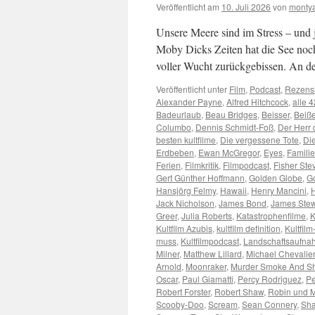
Veröffentlicht am
10. Juli 2026
von
monty
Unsere Meere sind im Stress – und
Moby Dicks Zeiten hat die See noch
voller Wucht zurückgebissen. An 
Veröffentlicht unter
Film
,
Podcast
,
Rezens
Alexander Payne
,
Alfred Hitchcock
,
alle 4
Badeurlaub
,
Beau Bridges
,
Beisser
,
Beiße
Columbo
,
Dennis Schmidt-Foß
,
Der Herr 
besten kultfilme
,
Die vergessene Tote
,
Di
Erdbeben
,
Ewan McGregor
,
Eyes
,
Famili
Ferien
,
Filmkritik
,
Filmpodcast
,
Fisher Ste
Gert Günther Hoffmann
,
Golden Globe
,
G
Hansjörg Felmy
,
Hawaii
,
Henry Mancini
,
Jack Nicholson
,
James Bond
,
James Ste
Greer
,
Julia Roberts
,
Katastrophenfilme
,
K
Kultfilm Azubis
,
kultfilm definition
,
Kultfil
muss
,
Kultfilmpodcast
,
Landschaftsaufn
Milner
,
Matthew Lillard
,
Michael Chevalier
Arnold
,
Moonraker
,
Murder Smoke And S
Oscar
,
Paul Giamatti
,
Percy Rodriguez
,
Pe
Robert Forster
,
Robert Shaw
,
Robin und 
Scooby-Doo
,
Scream
,
Sean Connery
,
Sha