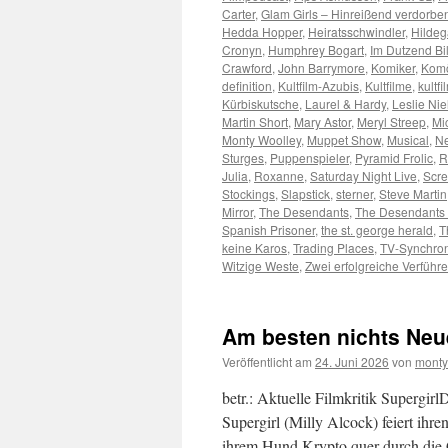
Carter
,
Glam Girls – Hinreißend verdorbe
Hedda Hopper
,
Heiratsschwindler
,
Hildeg
Cronyn
,
Humphrey Bogart
,
Im Dutzend Bil
Crawford
,
John Barrymore
,
Komiker
,
Kom
definition
,
Kultfilm-Azubis
,
Kultfilme
,
kultfi
Kürbiskutsche
,
Laurel & Hardy
,
Leslie Nie
Martin Short
,
Mary Astor
,
Meryl Streep
,
Mi
Monty Woolley
,
Muppet Show
,
Musical
,
Ne
Sturges
,
Puppenspieler
,
Pyramid Frolic
,
R
Julia
,
Roxanne
,
Saturday Night Live
,
Scr
Stockings
,
Slapstick
,
sterner
,
Steve Martin
Mirror
,
The Desendants
,
The Desendants 
Spanish Prisoner
,
the st. george herald
,
T
keine Karos
,
Trading Places
,
TV-Synchro
Witzige Weste
,
Zwei erfolgreiche Verführe
Am besten nichts Neu
Veröffentlicht am
24. Juni 2026
von
monty
betr.: Aktuelle Filmkritik Supergi
Supergirl (Milly Alcock) feiert ih
ihrem Hund Krypto quer durch die G