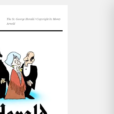
The St. George Herald / Copyright by Monty
Arnold