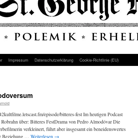
er
Impressum
Datenschutz­erklärung
Cookie-Richtlinie (EU)
modoversum
arnold
le42kultfilme.letscast.fm/episode/bitteres-fest Im heutigen Podcast
 Robrahn über: Bitteres FestDrama von Pedro Almodóvar Die
rbefilmerin verkleinert, führt aber insgesamt ein beneidenswertes
der Beziehung …
Weiterlesen
→