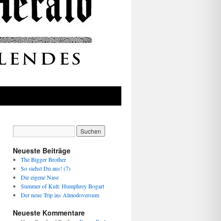
Neueste Beiträge
The Bigger Brother
So siehst Du aus! (7)
Die eigene Nase
Summer of Kult: Humphrey Bogart
Der neue Trip ins Almodoversum
Neueste Kommentare