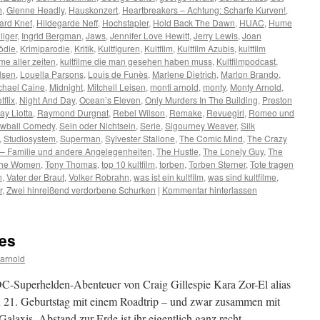
n
,
Glenne Headly
,
Hauskonzert
,
Heartbreakers – Achtung: Scharfe Kurven!
,
ard Knef
,
Hildegarde Neff
,
Hochstapler
,
Hold Back The Dawn
,
HUAC
,
Hume
liger
,
Ingrid Bergman
,
Jaws
,
Jennifer Love Hewitt
,
Jerry Lewis
,
Joan
ödie
,
Krimiparodie
,
Kritik
,
Kultfiguren
,
Kultfilm
,
Kultfilm Azubis
,
kultfilm
lme aller zeiten
,
kultfilme die man gesehen haben muss
,
Kultfilmpodcast
,
lsen
,
Louella Parsons
,
Louis de Funès
,
Marlene Dietrich
,
Marlon Brando
,
chael Caine
,
Midnight
,
Mitchell Leisen
,
monti arnold
,
monty
,
Monty Arnold
,
tflix
,
Night And Day
,
Ocean’s Eleven
,
Only Murders In The Building
,
Preston
ay Liotta
,
Raymond Durgnat
,
Rebel Wilson
,
Remake
,
Revuegirl
,
Romeo und
ewball Comedy
,
Sein oder Nichtsein
,
Serie
,
Sigourney Weaver
,
Silk
,
Studiosystem
,
Superman
,
Sylvester Stallone
,
The Comic Mind
,
The Crazy
– Familie und andere Angelegenheiten
,
The Hustle
,
The Lonely Guy
,
The
he Women
,
Tony Thomas
,
top 10 kultfilm
,
torben
,
Torben Sterner
,
Tote tragen
n
,
Vater der Braut
,
Volker Robrahn
,
was ist ein kultfilm
,
was sind kultfilme
,
r
,
Zwei hinreißend verdorbene Schurken
|
Kommentar hinterlassen
es
arnold
rlDC-Superhelden-Abenteuer von Craig Gillespie Kara Zor-El alias
ren 21. Geburtstag mit einem Roadtrip – und zwar zusammen mit
alaxis. Abstand zur Erde ist ihr eigentlich ganz recht, …