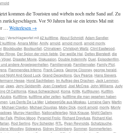
arnold
 jetzt kommen die Touristen und wirbeln noch mehr Sand auf. Zu
 zurückgeschlagen. Vor 50 Jahren hat sie ein letztes Mal mit
der …
Weiterlesen
→
ion
|
Verschlagwortet mit
42 kultfilme
,
About Schmidt
,
Adam Sandler
,
2 kultfilme
,
Amara Miller
,
Amity
,
arnold
,
arnold monti
,
arnold monty
,
r
,
Blockbuster
,
Bootsunfall
,
Chinatown
,
Christoph Waltz
,
Clint Eastwood
,
der Ringe
,
Der Spion der mich liebte
,
Der weiße Hai
,
Detlev Bierstedt
,
die
e Vögel
,
Disaster Movie
,
Diskussion
,
Double Indemnity
,
Duel
,
Episodenfilm
,
e und andere Angelegenheiten
,
Familiengrab
,
Familienvater
,
Family Plot
,
vens
,
Flammendes Inferno
,
Frank Capra
,
George Clooney
,
george herald
,
ood Night And Good Luck
,
Grand Deceptions
,
Guy Pearce
,
Hans Sievers
,
Hermann Hesse
,
Horst Sachtleben
,
Im Auftrag des Drachen
,
Jack Lemmon
,
war
,
Jaws
,
Jerry Goldsmith
,
Joan Crawford
,
Joel McCrea
,
John Williams
,
Judy
ing Of California
,
Klaus Schwarzkopf
,
Koma
,
Kritik
,
Kultfiguren
,
Kultfilm
,
m-Azubis
,
Kultfilme
,
kultfilme aller zeiten
,
kultfilme die man gesehen haben
ahmen
,
Les Dents De La Mer
,
Liebesgrüße aus Moskau
,
Lorraine Gary
,
Martin
,
Michael Clayton
,
Michael Douglas
,
Moby Dick
,
monti arnold
,
monty
,
Monty
hadows
,
Murray Hamilton
,
Nationalfeiertag
,
Nick Krause
,
Night Gallery
,
ter Falk
,
Philipp Moog
,
Pyramid Frolic
,
Richard Dreyfuss
,
Richard Kiel
,
Marian
,
Rod Serling
,
Roy Scheider
,
RTL
,
Ryan Reynolds
,
Schatzsuche
,
ilene Woodley
,
Sideways
,
Sidney Sheinberg
,
Sommer
,
Sommerferien
,