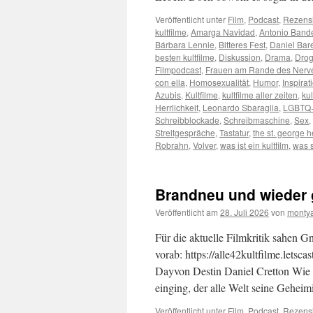
Veröffentlicht unter
Film
,
Podcast
,
Rezens
kultfilme
,
Amarga Navidad
,
Antonio Band
Bárbara Lennie
,
Bitteres Fest
,
Daniel Bar
besten kultfilme
,
Diskussion
,
Drama
,
Dro
Filmpodcast
,
Frauen am Rande des Ner
con ella
,
Homosexualität
,
Humor
,
Inspirat
Azubis
,
Kultfilme
,
kultfilme aller zeiten
,
ku
Herrlichkeit
,
Leonardo Sbaraglia
,
LGBTQ
Schreibblockade
,
Schreibmaschine
,
Sex
,
Streitgespräche
,
Tastatur
,
the st. george h
Robrahn
,
Volver
,
was ist ein kultfilm
,
was s
Brandneu und wieder 
Veröffentlicht am
28. Juli 2026
von
monty
Für die aktuelle Filmkritik sahen
vorab: https://alle42kultfilme.let
Dayvon Destin Daniel Cretton Wie m
einging, der alle Welt seine Gehei
Veröffentlicht unter
Film
,
Podcast
,
Rezens