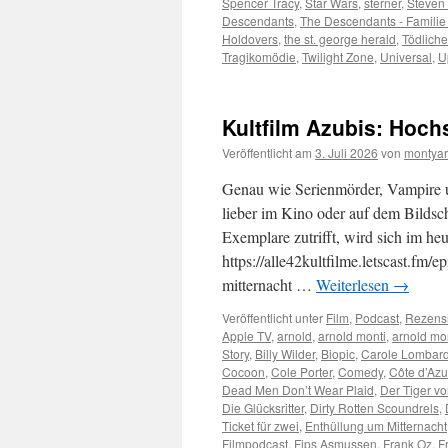
Spencer Tracy
,
Star Wars
,
sterner
,
Steven
Descendants
,
The Descendants - Famili
Holdovers
,
the st. george herald
,
Tödliche
Tragikomödie
,
Twilight Zone
,
Universal
,
U
Kultfilm Azubis: Hoch
Veröffentlicht am
3. Juli 2026
von
montyar
Genau wie Serienmörder, Vampire u
lieber im Kino oder auf dem Bildschi
Exemplare zutrifft, wird sich im heu
https://alle42kultfilme.letscast.fm
mitternacht …
Weiterlesen
→
Veröffentlicht unter
Film
,
Podcast
,
Rezens
Apple TV
,
arnold
,
arnold monti
,
arnold mo
Story
,
Billy Wilder
,
Biopic
,
Carole Lombar
Cocoon
,
Cole Porter
,
Comedy
,
Côte d’Azu
Dead Men Don’t Wear Plaid
,
Der Tiger v
Die Glücksritter
,
Dirty Rotten Scoundrels
,
Ticket für zwei
,
Enthüllung um Mitternacht
Filmpodcast
,
Fips Asmussen
,
Frank Oz
,
F