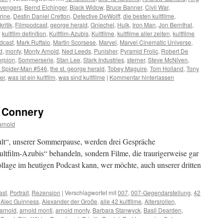
vengers
,
Bernd Eichinger
,
Black Widow
,
Bruce Banner
,
Civil War
,
rine
,
Destin Daniel Cretton
,
Detective DeWolff
,
die besten kultfilme
,
kritik
,
Filmpodcast
,
george herald
,
Gniechel
,
Hulk
,
Iron Man
,
Jon Bernthal
,
,
kultfilm definition
,
Kultfilm-Azubis
,
Kultfilme
,
kultfilme aller zeiten
,
kultfilme
odcast
,
Mark Ruffalo
,
Martin Scorsese
,
Marvel
,
Marvel Cinematic Universe
,
d
,
monty
,
Monty Arnold
,
Ned Leeds
,
Punisher
,
Pyramid Frolic
,
Robert De
orpion
,
Sommerserie
,
Stan Lee
,
Stark Industries
,
sterner
,
Steve McNiven
,
 Spider-Man #546
,
the st. george herald
,
Tobey Maguire
,
Tom Holland
,
Tony
er
,
was ist ein kultfilm
,
was sind kultfilme
|
Kommentar hinterlassen
 Connery
arnold
lt“, unserer Sommerpause, werden drei Gespräche
ultfilm-Azubis“ behandeln, sondern Filme, die traurigerweise gar
llage im heutigen Podcast kann, wer möchte, auch unserer dritten
ast
,
Portrait
,
Rezension
|
Verschlagwortet mit
007
,
007-Gegendarstellung
,
42
,
Alec Guinness
,
Alexander der Große
,
alle 42 kultfilme
,
Altersrollen
,
arnold
,
arnold monti
,
arnold monty
,
Barbara Stanwyck
,
Basil Dearden
,