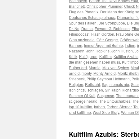
Beethoven
,
Before The Devil Knows You
Blanchett
,
Christopher Plummer
,
Chuck No
Flug des Phoenix
,
Der Mann der König se
Deutsches Schauspielhaus
,
Diamantenfi
Spur des Falken
,
Die Strohpuppe
,
Die un
Dr. No
,
Drama
,
Edward G. Robinson
,
Eth
Filmpodcast
,
Flash Gordon
,
Frau ohne G
Gina nazionale
,
Götz George
,
Größenwa
Bannen
,
Immer Ärger mit Bernie
,
Indien
,
i
Nazareth
,
John Hopkins
,
John Huston
,
Jo
Kritik
,
Kultfiguren
,
Kultfilm
,
Kultfilm Azubis
die man gesehen haben muss
,
Kultfilmp
Rutherford
,
Marnie
,
Max von Sydow
,
Meut
arnold
,
monty
,
Monty Arnold
,
Moritz Bleib
Striebeck
,
Philip Seymour Hoffmann
,
Poli
Religion
,
Rollstuhl
,
Sag niemals nie
,
Sean
ist nicht zu schlagen
,
Sir Ralph Richards
Summer Of Kult
,
Suspense
,
The League o
st. george herald
,
The Untouchables
,
The
top 10 kultfilm
,
torben
,
Torben Sterner
,
To
sind kultfilme
,
West Side Story
,
Woman Of 
Kultfilm Azubis: Ster