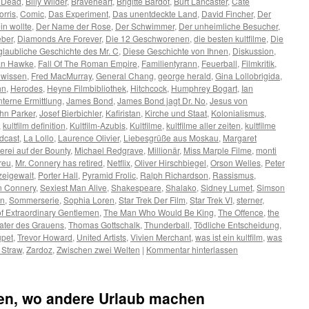
r Dead
,
Billy Wilder
,
Braveheart
,
Brigitte Bardot
,
Burt Lancaster
,
Cate
rris
,
Comic
,
Das Experiment
,
Das unentdeckte Land
,
David Fincher
,
Der
in wollte
,
Der Name der Rose
,
Der Schwimmer
,
Der unheimliche Besucher
,
eber
,
Diamonds Are Forever
,
Die 12 Geschworenen
,
die besten kultfilme
,
Die
glaubliche Geschichte des Mr. C
,
Diese Geschichte von Ihnen
,
Diskussion
,
an Hawke
,
Fall Of The Roman Empire
,
Familientyrann
,
Feuerball
,
Filmkritik
,
ewissen
,
Fred MacMurray
,
General Chang
,
george herald
,
Gina Lollobrigida
,
hn
,
Herodes
,
Heyne Filmbibliothek
,
Hitchcock
,
Humphrey Bogart
,
Ian
nterne Ermittlung
,
James Bond
,
James Bond jagt Dr. No
,
Jesus von
hn Parker
,
Josef Bierbichler
,
Kafiristan
,
Kirche und Staat
,
Kolonialismus
,
,
kultfilm definition
,
Kultfilm-Azubis
,
Kultfilme
,
kultfilme aller zeiten
,
kultfilme
odcast
,
La Lollo
,
Laurence Olivier
,
Liebesgrüße aus Moskau
,
Margaret
erei auf der Bounty
,
Michael Redgrave
,
Millionär
,
Miss Marple Filme
,
monti
treu
,
Mr. Connery has retired
,
Netflix
,
Oliver Hirschbiegel
,
Orson Welles
,
Peter
zeigewalt
,
Porter Hall
,
Pyramid Frolic
,
Ralph Richardson
,
Rassismus
,
 Connery
,
Sexiest Man Alive
,
Shakespeare
,
Shalako
,
Sidney Lumet
,
Simson
on
,
Sommerserie
,
Sophia Loren
,
Star Trek Der Film
,
Star Trek VI
,
sterner
,
f Extraordinary Gentlemen
,
The Man Who Would Be King
,
The Offence
,
the
ater des Grauens
,
Thomas Gottschalk
,
Thunderball
,
Tödliche Entscheidung
,
upet
,
Trevor Howard
,
United Artists
,
Vivien Merchant
,
was ist ein kultfilm
,
was
Straw
,
Zardoz
,
Zwischen zwei Welten
|
Kommentar hinterlassen
ben, wo andere Urlaub machen