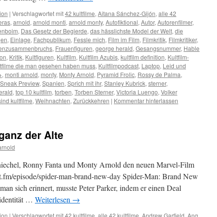
ion
|
Verschlagwortet mit
42 kultfilme
,
Aitana Sánchez-Gijón
,
alle 42
eras
,
arnold
,
arnold monti
,
arnold monty
,
Autofiktional
,
Autor
,
Autorenfilmer
,
enboim
,
Das Gesetz der Begierde
,
das hässlichste Model der Welt
,
die
gen
,
Einlage
,
Fachpublikum
,
Fessle mich
,
Film im Film
,
Filmkritik
,
Filmkritiker
,
venzusammenbruchs
,
Frauenfiguren
,
george herald
,
Gesangsnummer
,
Hable
ion
,
Kritik
,
Kultfiguren
,
Kultfilm
,
Kultfilm Azubis
,
kultfilm definition
,
Kultfilm-
ltfilme die man gesehen haben muss
,
Kultfilmpodcast
,
Laptop
,
Leid und
+
,
monti arnold
,
monty
,
Monty Arnold
,
Pyramid Frolic
,
Rossy de Palma
,
Sneak Preview
,
Spanien
,
Sprich mit ihr
,
Stanley Kubrick
,
sterner
,
erald
,
top 10 kultfilm
,
torben
,
Torben Sterner
,
Victoria Luengo
,
Volker
ind kultfilme
,
Weihnachten
,
Zurückkehren
|
Kommentar hinterlassen
ganz der Alte
arnold
 Gniechel, Ronny Fanta und Monty Arnold den neuen Marvel-Film
scast.fm/episode/spider-man-brand-new-day Spider-Man: Brand New
an sich erinnert, musste Peter Parker, indem er einen Deal
midentität …
Weiterlesen
→
ion
|
Verschlagwortet mit
42 kultfilme
,
alle 42 kultfilme
,
Andrew Garfield
,
Ang