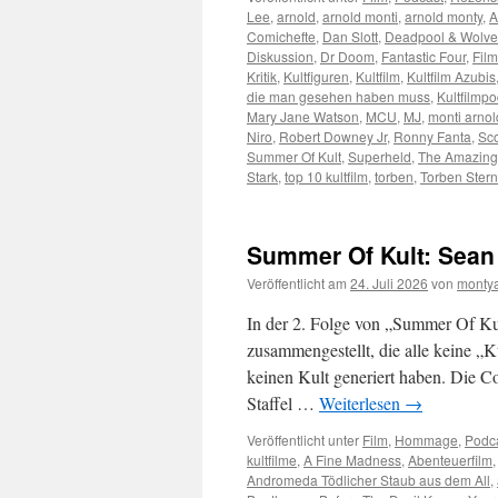
Lee
,
arnold
,
arnold monti
,
arnold monty
,
A
Comichefte
,
Dan Slott
,
Deadpool & Wolve
Diskussion
,
Dr Doom
,
Fantastic Four
,
Film
Kritik
,
Kultfiguren
,
Kultfilm
,
Kultfilm Azubis
die man gesehen haben muss
,
Kultfilmp
Mary Jane Watson
,
MCU
,
MJ
,
monti arnol
Niro
,
Robert Downey Jr
,
Ronny Fanta
,
Sc
Summer Of Kult
,
Superheld
,
The Amazing
Stark
,
top 10 kultfilm
,
torben
,
Torben Stern
Summer Of Kult: Sean
Veröffentlicht am
24. Juli 2026
von
monty
In der 2. Folge von „Summer Of Ku
zusammengestellt, die alle keine „K
keinen Kult generiert haben. Die Co
Staffel …
Weiterlesen
→
Veröffentlicht unter
Film
,
Hommage
,
Podc
kultfilme
,
A Fine Madness
,
Abenteuerfilm
Andromeda Tödlicher Staub aus dem All
,