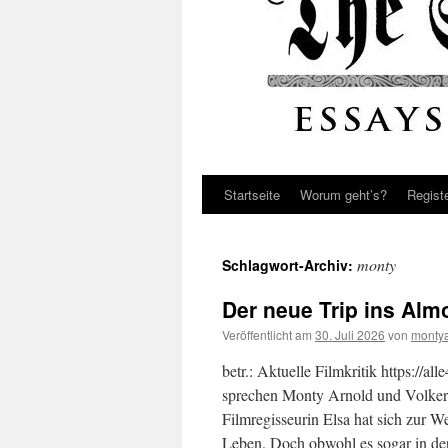
Startseite
Worum geht’s?
Regist
monty
Schlagwort-Archiv:
Der neue Trip ins Al
Veröffentlicht am
30. Juli 2026
von
monty
betr.: Aktuelle Filmkritik https://al
sprechen Monty Arnold und Volker
Filmregisseurin Elsa hat sich zur We
Leben. Doch obwohl es sogar in 