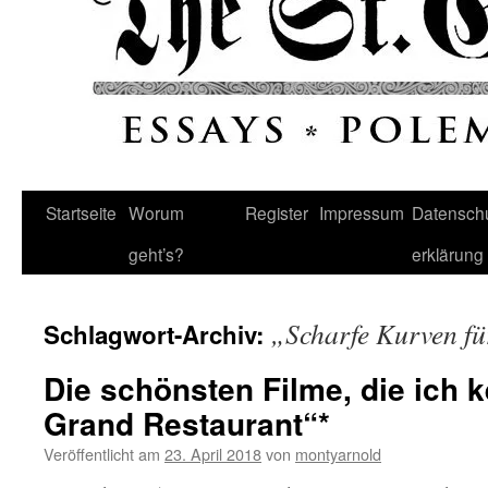
Startseite
Worum
Register
Impressum
Datenschu
geht’s?
erklärung
„Scharfe Kurven f
Schlagwort-Archiv:
Die schönsten Filme, die ich k
Grand Restaurant“*
Veröffentlicht am
23. April 2018
von
montyarnold