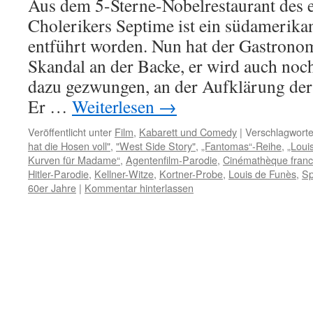
Aus dem 5-Sterne-Nobelrestaurant des 
Cholerikers Septime ist ein südamerikan
entführt worden. Nun hat der Gastronom
Skandal an der Backe, er wird auch noc
dazu gezwungen, an der Aufklärung der 
Er …
Weiterlesen
→
Veröffentlicht unter
Film
,
Kabarett und Comedy
|
Verschlagworte
hat die Hosen voll"
,
"West Side Story"
,
„Fantomas“-Reihe
,
„Loui
Kurven für Madame“
,
Agentenfilm-Parodie
,
Cinémathèque franc
Hitler-Parodie
,
Kellner-Witze
,
Kortner-Probe
,
Louis de Funès
,
Sp
60er Jahre
|
Kommentar hinterlassen