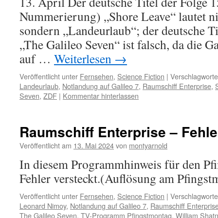
13. April Der deutsche Titel der Folge 
Nummerierung) „Shore Leave“ lautet ni
sondern „Landeurlaub“; der deutsche Ti
„The Galileo Seven“ ist falsch, da die Gal
auf …
Weiterlesen
→
Veröffentlicht unter
Fernsehen
,
Science Fiction
|
Verschlagworte
Landeurlaub
,
Notlandung auf Galileo 7
,
Raumschiff Enterprise
,
Seven
,
ZDF
|
Kommentar hinterlassen
Raumschiff Enterprise – Fehle
Veröffentlicht am
13. Mai 2024
von
montyarnold
In diesem Programmhinweis für den Pfi
Fehler versteckt.(Auflösung am Pfingst
Veröffentlicht unter
Fernsehen
,
Science Fiction
|
Verschlagworte
Leonard Nimoy
,
Notlandung auf Galileo 7
,
Raumschiff Enterpris
The Galileo Seven
,
TV-Programm Pfingstmontag
,
William Shat