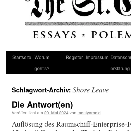
Startseite
Worum
Register
Impressum
Datenschu
geht’s?
erklärung
Shore Leave
Schlagwort-Archiv:
Die Antwort(en)
Veröffentlicht am
20. Mai 2024
von
montyarnold
Auflösung des Raumschiff-Enterprise-