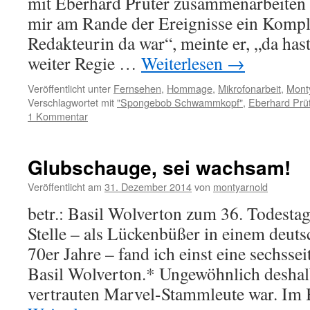
mit Eberhard Prüter zusammenarbeiten 
mir am Rande der Ereignisse ein Kompl
Redakteurin da war“, meinte er, „da has
weiter Regie …
Weiterlesen
→
Veröffentlicht unter
Fernsehen
,
Hommage
,
Mikrofonarbeit
,
Monty
Verschlagwortet mit
"Spongebob Schwammkopf"
,
Eberhard Prü
1 Kommentar
Glubschauge, sei wachsam!
Veröffentlicht am
31. Dezember 2014
von
montyarnold
betr.: Basil Wolverton zum 36. Todest
Stelle – als Lückenbüßer in einem deut
70er Jahre – fand ich einst eine sechsse
Basil Wolverton.* Ungewöhnlich deshalb
vertrauten Marvel-Stammleute war. Im 