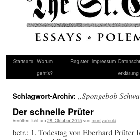
Startseite
Worum
Register
Impressum
Datenschu
geht’s?
erklärung
„Spongebob Schw
Schlagwort-Archiv:
Der schnelle Prüter
Veröffentlicht am
28. Oktober 2015
von
montyarnold
betr.: 1. Todestag von Eberhard Prüter I