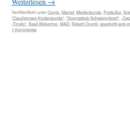
Weiterlesen
→
Veröffentlicht unter
Comic
,
Marvel
,
Medienkunde
,
Popkultur
,
Sci
"Cauchemars Kinderstunde"
,
"Spongebob Schwammkopf"
,
„Cap
„Timely“
,
Basil Wolverton
,
MAD
,
Robert Crumb
,
spaghetti-and-m
1 Kommentar