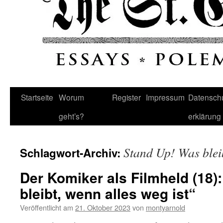
Startseite
Worum
Register
Impressum
Datenschu
geht’s?
erklärung
Stand Up! Was bleib
Schlagwort-Archiv:
Der Komiker als Filmheld (18)
bleibt, wenn alles weg ist“
Veröffentlicht am
21. Oktober 2023
von
montyarnold