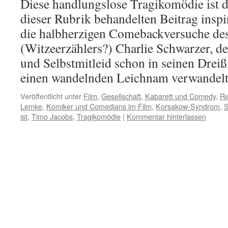
Diese handlungslose Tragikomödie ist d
dieser Rubrik behandelten Beitrag inspir
die halbherzigen Comebackversuche d
(Witzeerzählers?) Charlie Schwarzer, d
und Selbstmitleid schon in seinen Dreißi
einen wandelnden Leichnam verwande
Veröffentlicht unter
Film
,
Gesellschaft
,
Kabarett und Comedy
,
Re
Lemke
,
Komiker und Comedians im Film
,
Korsakow-Syndrom
,
S
ist
,
Timo Jacobs
,
Tragikomödie
|
Kommentar hinterlassen