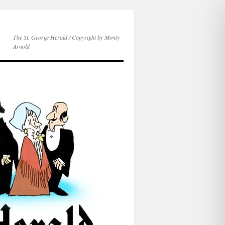
The St. George Herald / Copyright by Monty
Arnold