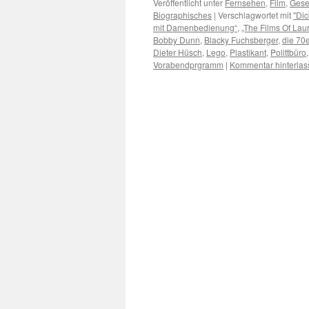
Veröffentlicht unter
Fernsehen
,
Film
,
Gesel
Biographisches
|
Verschlagwortet mit
"Dic
mit Damenbedienung“
,
„The Films Of Lau
Bobby Dunn
,
Blacky Fuchsberger
,
die 70
Dieter Hüsch
,
Lego
,
Plastikant
,
Polittbüro
Vorabendprgramm
|
Kommentar hinterlas