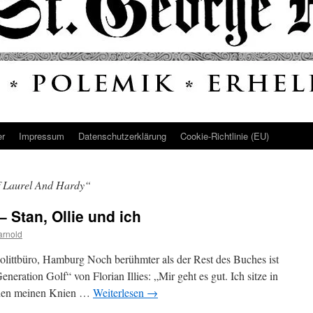
er
Impressum
Datenschutz­erklärung
Cookie-Richtlinie (EU)
f Laurel And Hardy“
 Stan, Ollie und ich
arnold
 Polittbüro, Hamburg Noch berühmter als der Rest des Buches ist
neration Golf“ von Florian Illies: „Mir geht es gut. Ich sitze in
hen meinen Knien …
Weiterlesen
→