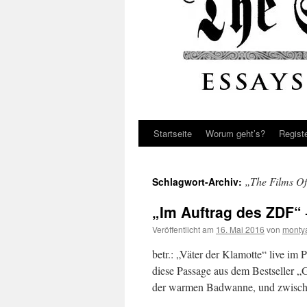
Startseite
Worum geht’s?
Regist
„The Films O
Schlagwort-Archiv:
„Im Auftrag des ZDF“ –
Veröffentlicht am
16. Mai 2016
von
monty
betr.: „Väter der Klamotte“ live im
diese Passage aus dem Bestseller „Ge
der warmen Badwanne, und zwisc