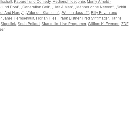
lschaft
,
Kabarett und Comedy
,
Medienphilosophie
,
Monty Arnold -
k und Doof"
,
„Generation Golf“
,
„Half A Man“
,
„Männer ohne Nerven“
,
„Schiff
rel And Hardy“
,
„Väter der Klamotte“
,
„Wetten dass ..?“
,
Billy Bevan und
er Jahre
,
Fernsehkult
,
Florian Illies
,
Frank Elstner
,
Fred Strittmatter
,
Hanns
,
Slapstick
,
Snub Pollard
,
Stummfilm Live Programm
,
William K. Everson
,
ZDF
sen