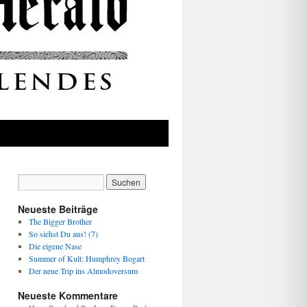
Neueste Beiträge
The Bigger Brother
So siehst Du aus! (7)
Die eigene Nase
Summer of Kult: Humphrey Bogart
Der neue Trip ins Almodoversum
Neueste Kommentare