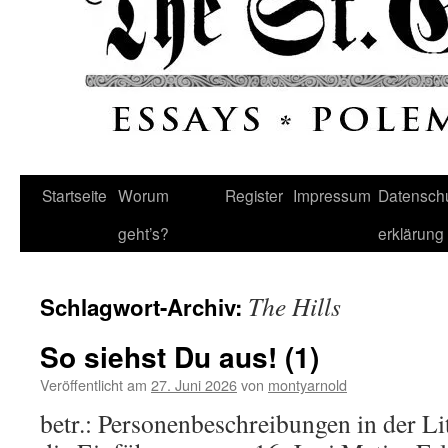
Startseite
Worum
Register
Impressum
Datenschu
geht’s?
erklärung
The Hills
Schlagwort-Archiv:
So siehst Du aus! (1)
Veröffentlicht am
27. Juni 2026
von
montyarnold
betr.: Personenbeschreibungen in der Li