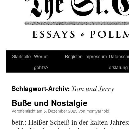
Startseite
Worum
Register
Impressum
Datenschu
geht’s?
erklärung
Tom und Jerry
Schlagwort-Archiv:
Buße und Nostalgie
Veröffentlicht am
5. Dezember 2023
von
montyarnold
betr.: Heißer Scheiß in der kalten Jahre