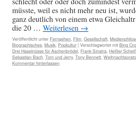
schlecht oder oder doch zumindest ver
müsste, weil es nicht mehr neu ist, wur
ganz deutlich von einem etwa Gleichaltr
die 20 …
Weiterlesen
→
Veröffentlicht unter
Fernsehen
,
Film
,
Gesellschaft
,
Medienphilos
Biographisches
,
Musik
,
Popkultur
|
Verschlagwortet mit
Bing Cr
Drei Haselnüsse für Aschenbrödel
,
Frank Sinatra
,
Heißer Scheiß
Sebastian Bach
,
Tom und Jerry
,
Tony Bennett
,
Weihnachtsorat
Kommentar hinterlassen