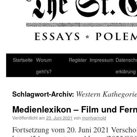
Startseite
Worum
Register
Impressum
Datenschu
geht’s?
erklärung
Western Kathegori
Schlagwort-Archiv:
Medienlexikon – Film und Fer
Veröffentlicht am
23. Juni 2021
von
montyarnold
Fortsetzung vom 20. Juni 2021 Verscho