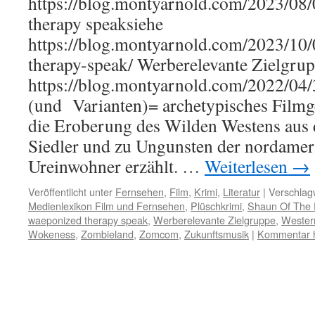
https://blog.montyarnold.com/2023/08
therapy speaksiehe
https://blog.montyarnold.com/2023/10
therapy-speak/ Werberelevante Zielgru
https://blog.montyarnold.com/2022/04
(und Varianten)= archetypisches Filmge
die Eroberung des Wilden Westens aus 
Siedler und zu Ungunsten der nordamer
Ureinwohner erzählt. …
Weiterlesen
→
Veröffentlicht unter
Fernsehen
,
Film
,
Krimi
,
Literatur
|
Verschlagw
Medienlexikon Film und Fernsehen
,
Plüschkrimi
,
Shaun Of The
waeponized therapy speak
,
Werberelevante Zielgruppe
,
Wester
Wokeness
,
Zombieland
,
Zomcom
,
Zukunftsmusik
|
Kommentar h