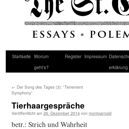
Startseite
Worum
Register
Impressum
Datenschu
geht’s?
erklärung
←
Der Song des Tages (3): “Tenement
Symphony”
Tierhaargespräche
Veröffentlicht am
26. Dezember 2014
von
montyarnold
betr.: Strich und Wahrheit