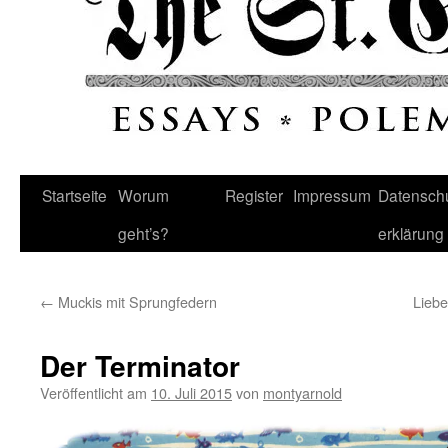
Startseite
Worum
Register
Impressum
Datenschu
geht’s?
erklärung
←
Muckis mit Sprungfedern
Liebe
Der Terminator
Veröffentlicht am
10. Juli 2015
von
montyarnold