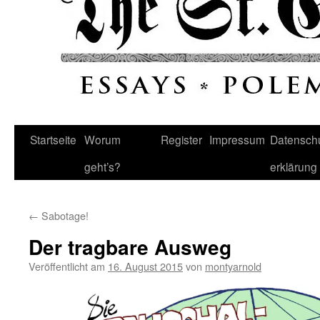
Startseite
Worum
Register
Impressum
Datenschu
geht’s?
erklärung
←
Sabotage!
Der tragbare Ausweg
Veröffentlicht am
16. August 2015
von
montyarnold