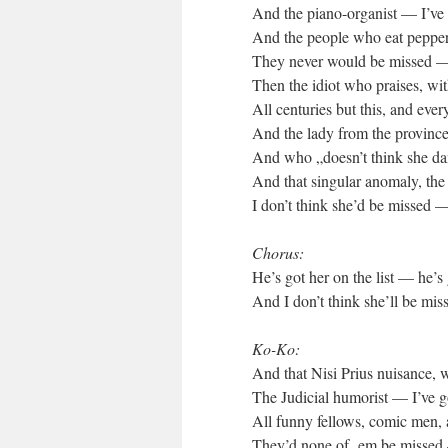
And the piano-organist — I’ve g
And the people who eat pepperm
They never would be missed —
Then the idiot who praises, wit
All centuries but this, and eve
And the lady from the province
And who „doesn’t think she danc
And that singular anomaly, the
I don’t think she’d be missed 
Chorus:
He’s got her on the list — he’s g
And I don’t think she’ll be mis
Ko-Ko:
And that Nisi Prius nuisance, wh
The Judicial humorist — I’ve go
All funny fellows, comic men, 
They’d none of ‚em be missed 