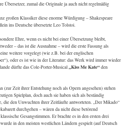
re Übersetzer, zumal die Originale ja auch nicht regelmäßig
ganz großen Klassiker diese enorme Würdigung – Shakespeare
lein ins Deutsche übersetzte Leo Tolstoi.
sondere Ehre, wenn es nicht bei einer Übersetzung bleibt,
tweder – das ist die Ausnahme – wird die erste Fassung als
ine weitere vorgelegt (wie z.B. bei der englischen
“), oder es ist wie in der Literatur: das Werk wird immer wieder
„Kiss Me Kate“
lande dürfte das Cole-Porter-Musical
den
an (zur Zeit ihrer Entstehung noch als Opern angesehen) stehen
eutigen Spielplan, doch auch sie haben sich als beständig
e, die den Unwuchten ihrer Zeitläufte antworteten. „Der Mikado“
kabarett durchgehen – wären da nicht diese betörend
lassische Gesangstimmen. Er brachte es in den ersten drei
wurde in den meisten westlichen Ländern gespielt (auf Deutsch