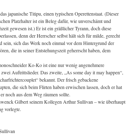
as japanische Titipu, einen typischen Operettenstaat. (Dieser
schen Platzhalter ist ein Beleg dafür, wie unverschämt und
ühzeit gewesen ist.) Er ist ein gräßlicher Tyrann, doch diese
rlassen, denn der Herrscher selbst hält sich für milde, gerecht
nd sein, sich das Werk noch einmal vor dem Hintergrund der
ren, die in seiner Entstehungszeit geherrscht haben, dem
monoschneider Ko-Ko ist eine nur wenig angenehmere
 zwei Auftrittslieder. Das zweite, „As some day it may happen“,
charfrichtercouplet“ bekannt. Der frisch gebackene
upten, die sich beim Flirten haben erwischen lassen, doch er hat
 er noch aus dem Weg räumen sollte.
chwenck Gilbert seinem Kollegen Arthur Sullivan – wie überhaupt
g vorlegte.
Sullivan