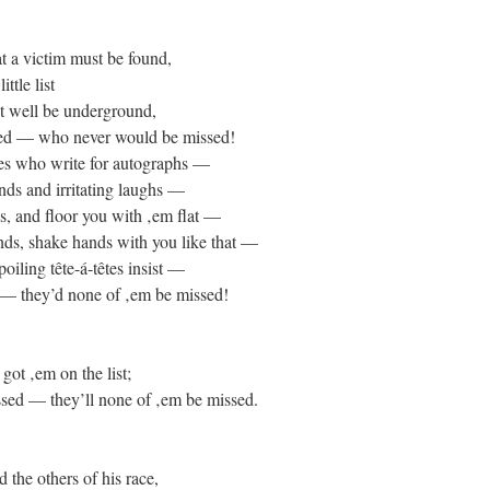
t a victim must be found,
ittle list
t well be underground,
ed — who never would be missed!
nces who write for autographs —
ds and irritating laughs —
s, and floor you with ‚em flat —
nds, shake hands with you like that —
oiling tête-á-têtes insist —
— they’d none of ‚em be missed!
got ‚em on the list;
ssed — they’ll none of ‚em be missed.
 the others of his race,