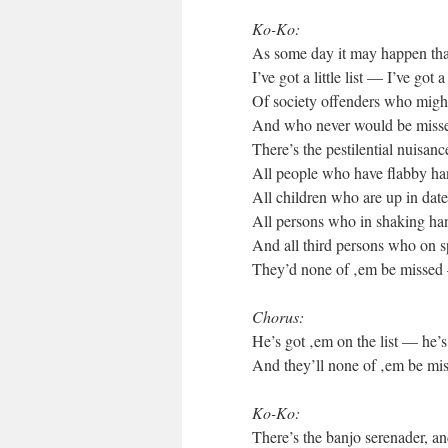
Ko-Ko:
As some day it may happen tha
I’ve got a little list — I’ve got a l
Of society offenders who migh
And who never would be miss
There’s the pestilential nuisa
All people who have flabby han
All children who are up in date
All persons who in shaking ha
And all third persons who on sp
They’d none of ‚em be missed 
Chorus:
He’s got ‚em on the list — he’s 
And they’ll none of ‚em be mi
Ko-Ko:
There’s the banjo serenader, and