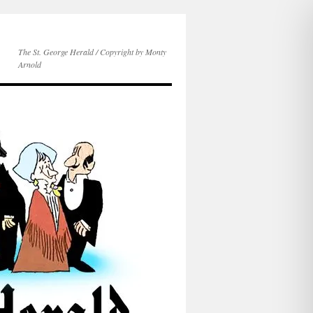
The St. George Herald / Copyright by Monty
Arnold