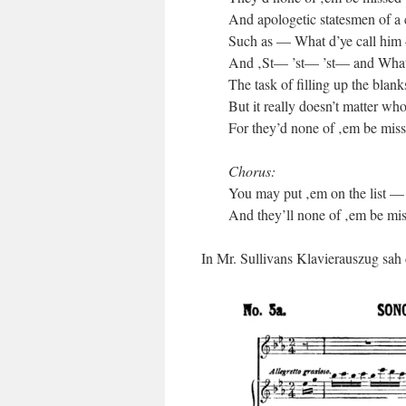
And apologetic statesmen of a
Such as — What d’ye call him
And ‚St— ’st— ’st— and What
The task of filling up the blanks
But it really doesn’t matter wh
For they’d none of ‚em be mis
Chorus:
You may put ‚em on the list — 
And they’ll none of ‚em be mi
In Mr. Sullivans Klavierauszug sah 