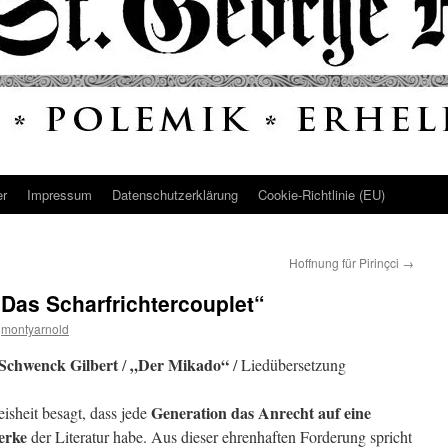
er
Impressum
Datenschutz­erklärung
Cookie-Richtlinie (EU)
Hoffnung für Pirinçci
→
Das Scharfrichtercouplet“
montyarnold
Schwenck Gilbert
„Der Mikado“
/
/ Liedübersetzung
Generation das Anrecht auf eine
eisheit besagt, dass jede
erke
der Literatur habe. Aus dieser ehrenhaften Forderung spricht