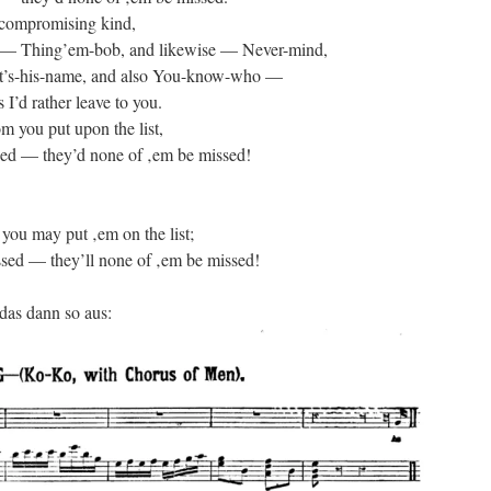
 compromising kind,
 — Thing’em-bob, and likewise — Never-mind,
’s-his-name, and also You-know-who —
 I’d rather leave to you.
om you put upon the list,
sed — they’d none of ‚em be missed!
you may put ‚em on the list;
ssed — they’ll none of ‚em be missed!
das dann so aus: