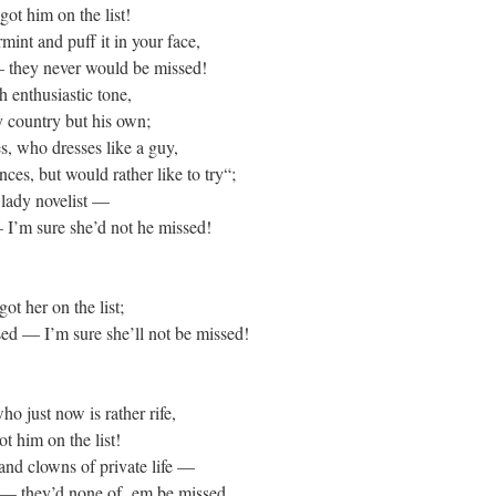
ot him on the list!
int and puff it in your face,
 they never would be missed!
h enthusiastic tone,
ry country but his own;
s, who dresses like a guy,
es, but would rather like to try“;
 lady novelist —
— I’m sure she’d not he missed!
ot her on the list;
sed — I’m sure she’ll not be missed!
o just now is rather rife,
t him on the list!
and clowns of private life —
— they’d none of ‚em be missed.