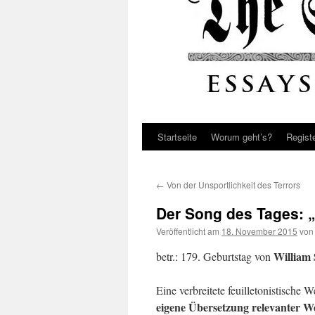
Startseite
Worum geht’s?
Regist
←
Von der Unsportlichkeit des Terrors
Der Song des Tages: „
Veröffentlicht am
18. November 2015
von
William 
betr.: 179. Geburtstag von
Eine verbreitete feuilletonistische W
eigene Übersetzung relevanter W