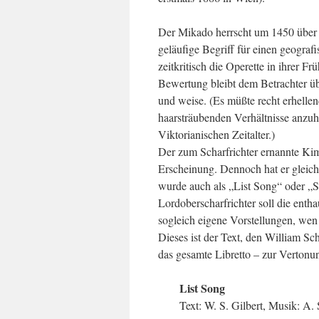
Der Mikado herrscht um 1450 über d
geläufige Begriff für einen geografi
zeitkritisch die Operette in ihrer Fr
Bewertung bleibt dem Betrachter übe
und weise. (Es müßte recht erhelle
haarsträubenden Verhältnisse anzuhö
Viktorianischen Zeitalter.)
Der zum Scharfrichter ernannte Ki
Erscheinung. Dennoch hat er gleich
wurde auch als „List Song“ oder „S
Lordoberscharfrichter soll die entha
sogleich eigene Vorstellungen, wen
Dieses ist der Text, den William S
das gesamte Libretto – zur Vertonun
List Song
Text: W. S. Gilbert, Musik: A. 