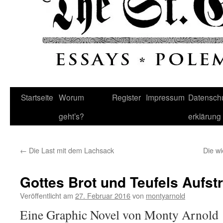
Startseite
Worum
Register
Impressum
Datenschu
geht’s?
erklärung
←
Die Last mit dem Lachsack
Die wi
Gottes Brot und Teufels Aufstr
Veröffentlicht am
27. Februar 2016
von
montyarnold
Eine Graphic Novel von Monty Arnold