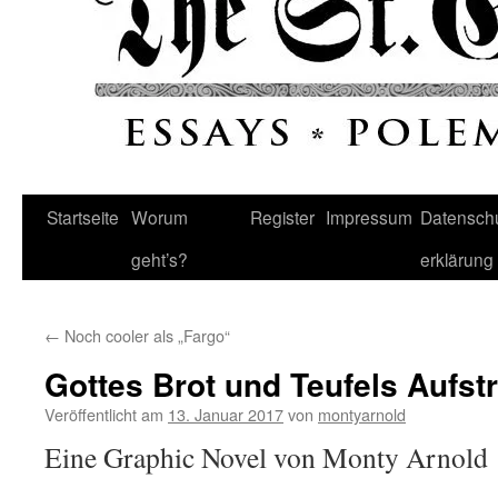
Startseite
Worum
Register
Impressum
Datenschu
geht’s?
erklärung
←
Noch cooler als „Fargo“
Gottes Brot und Teufels Aufstr
Veröffentlicht am
13. Januar 2017
von
montyarnold
Eine Graphic Novel von Monty Arnold