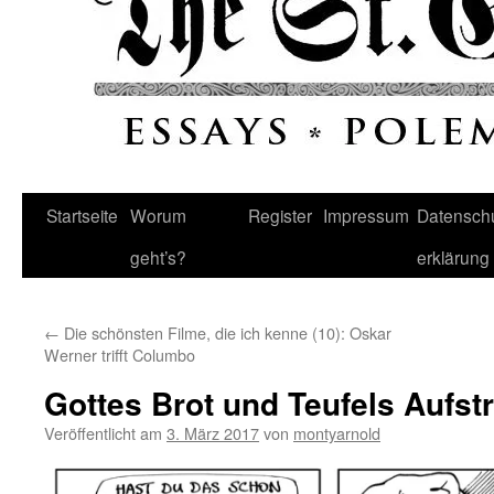
Startseite
Worum
Register
Impressum
Datenschu
geht’s?
erklärung
←
Die schönsten Filme, die ich kenne (10): Oskar
Werner trifft Columbo
Gottes Brot und Teufels Aufstr
Veröffentlicht am
3. März 2017
von
montyarnold