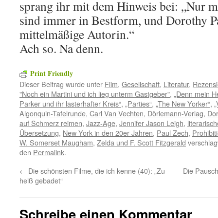
sprang ihr mit dem Hinweis bei: „Nur m
sind immer in Bestform, und Dorothy Pa
mittelmäßige Autorin.“
Ach so. Na denn.
Print Friendly
Dieser Beitrag wurde unter
Film
,
Gesellschaft
,
Literatur
,
Rezens
"Noch ein Martini und ich lieg unterm Gastgeber"
,
„Denn mein He
Parker und ihr lasterhafter Kreis“
,
„Parties“
,
„The New Yorker“
,
„
Algonquin-Tafelrunde
,
Carl Van Vechten
,
Dörlemann-Verlag
,
Dor
auf Schmerz reimen
,
Jazz-Age
,
Jennifer Jason Leigh
,
literaris
Übersetzung
,
New York in den 20er Jahren
,
Paul Zech
,
Prohibit
W. Somerset Maugham
,
Zelda und F. Scott Fitzgerald
verschlagw
den
Permalink
.
←
Die schönsten Filme, die ich kenne (40): „Zu
Die Pausch
heiß gebadet“
Schreibe einen Kommentar