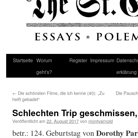
Startseite
Worum
Register
Impressum
Datenschu
geht’s?
erklärung
←
Die schönsten Filme, die ich kenne (40): „Zu
Die Pausch
heiß gebadet“
Schlechten Trip geschmissen,
Veröffentlicht am
22. August 2017
von
montyarnold
Dorothy Par
betr.: 124. Geburtstag von