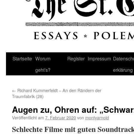
Startseite
Worum
Register
Impressum
Datenschu
geht’s?
erklärung
←
Richard Kummerfeldt – An den Rändern der
Traumfabrik (28)
Augen zu, Ohren auf: „Schwar
Veröffentlicht am
7. Februar 2020
von
montyarnold
Schlechte Filme mit guten Soundtrac