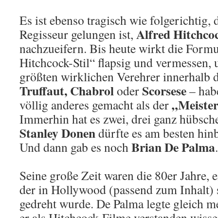
Es ist ebenso tragisch wie folgerichtig,
Alfred Hitchco
Regisseur gelungen ist,
nachzueifern. Bis heute wirkt die Form
Hitchcock-Stil“ flapsig und vermessen, u
größten wirklichen Verehrer innerhalb 
Truffaut, Chabrol
Scorsese
oder
– habe
„Meiste
völlig anderes gemacht als der
Immerhin hat es zwei, drei ganz hübsch
Stanley Donen
dürfte es am besten hi
Brian De Palma
Und dann gab es noch
.
Seine große Zeit waren die 80er Jahre, 
der in Hollywood (passend zum Inhalt) 
gedreht wurde. De Palma legte gleich m
er als Hitchcock-Filme verstanden wisse