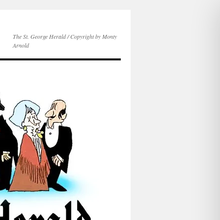
The St. George Herald / Copyright by Monty
Arnold