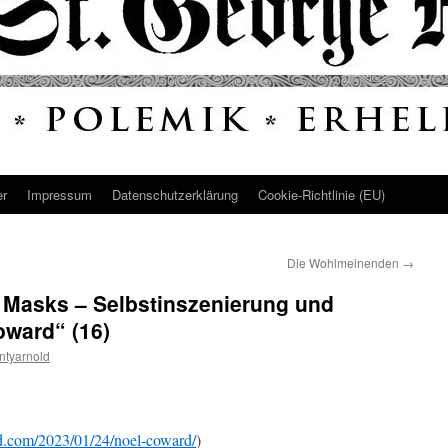
er
Impressum
Datenschutz­erklärung
Cookie-Richtlinie (EU)
Die Wohlmeinenden
→
Of Masks – Selbstinszenierung und
oward“ (16)
ntyarnold
ld.com/2023/01/24/noel-coward/
)