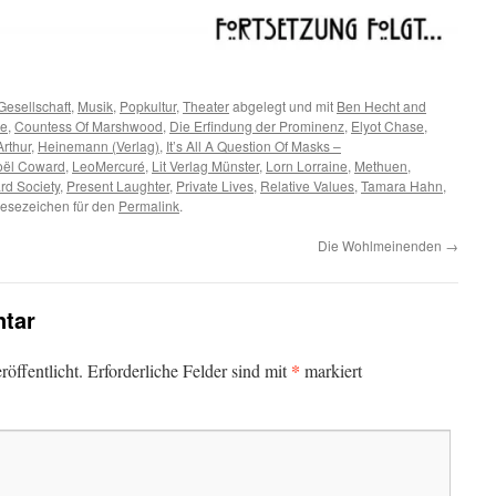
Gesellschaft
,
Musik
,
Popkultur
,
Theater
abgelegt und mit
Ben Hecht and
le
,
Countess Of Marshwood
,
Die Erfindung der Prominenz
,
Elyot Chase
,
rthur
,
Heinemann (Verlag)
,
It’s All A Question Of Masks –
Noël Coward
,
LeoMercuré
,
Lit Verlag Münster
,
Lorn Lorraine
,
Methuen
,
d Society
,
Present Laughter
,
Private Lives
,
Relative Values
,
Tamara Hahn
,
Lesezeichen für den
Permalink
.
Die Wohlmeinenden
→
tar
*
öffentlicht.
Erforderliche Felder sind mit
markiert