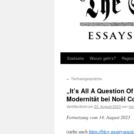
Startseite
Worum geht’s?
Regist
←
Tierhaargespräche
„It’s All A Question 
Modernität bei Noël C
Veröffentlicht am
22. August 2023
von
mo
Fortsetzung vom 14. August 2023
(siehe auch
https://blog.montyarno