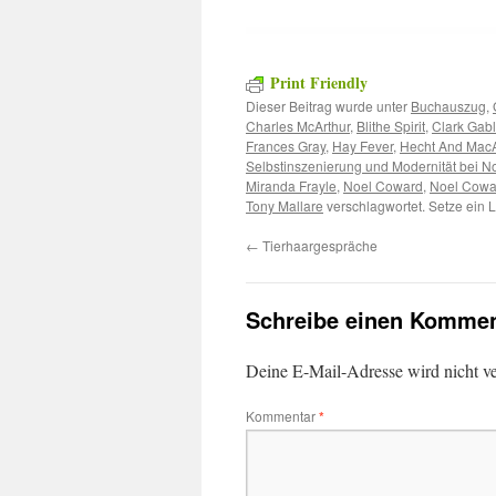
Print Friendly
Dieser Beitrag wurde unter
Buchauszug
,
Charles McArthur
,
Blithe Spirit
,
Clark Gab
Frances Gray
,
Hay Fever
,
Hecht And MacA
Selbstinszenierung und Modernität bei 
Miranda Frayle
,
Noel Coward
,
Noel Cowar
Tony Mallare
verschlagwortet. Setze ein 
←
Tierhaargespräche
Schreibe einen Kommen
Deine E-Mail-Adresse wird nicht ver
Kommentar
*