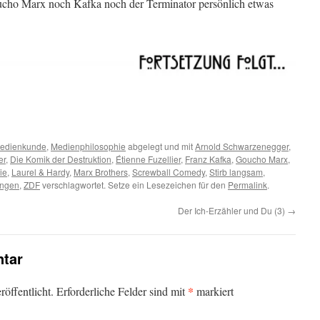
oucho Marx noch Kafka noch der Terminator persönlich etwas
edienkunde
,
Medienphilosophie
abgelegt und mit
Arnold Schwarzenegger
,
er
,
Die Komik der Destruktion
,
Étienne Fuzellier
,
Franz Kafka
,
Goucho Marx
,
ie
,
Laurel & Hardy
,
Marx Brothers
,
Screwball Comedy
,
Stirb langsam
,
ingen
,
ZDF
verschlagwortet. Setze ein Lesezeichen für den
Permalink
.
Der Ich-Erzähler und Du (3)
→
tar
*
öffentlicht.
Erforderliche Felder sind mit
markiert