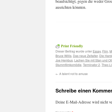
beaufsichtigt, gegen die weder Gr
ausrichten könnten.
Print Friendly
Dieser Beitrag wurde unter
Essay
,
Film
,
M
Bruce Willis
,
Das neue Zeitalter
,
Die Hard
Joe Hembus
,
Lachen Sie mit Stan und Oll
Stummfilmkomödie
,
Terminator 2
,
Theo L
←
A talent not to amuse
Schreibe einen Kommen
Deine E-Mail-Adresse wird nicht ver