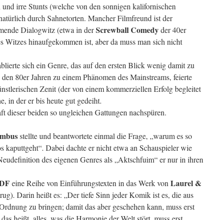
 und irre Stunts (welche von den sonnigen kalifornischen
atürlich durch Sahnetorten. Mancher Filmfreund ist der
Screwball Comedy
mende Dialogwitz (etwa in der
der 40er
es Witzes hinaufgekommen ist, aber da muss man sich nicht
ablierte sich ein Genre, das auf den ersten Blick wenig damit zu
in den 80er Jahren zu einem Phänomen des Mainstreams, feierte
nstlerischen Zenit (der von einem kommerziellen Erfolg begleitet
 in der er bis heute gut gedeiht.
ft dieser beiden so ungleichen Gattungen nachspüren.
embus
stellte und beantwortete einmal die Frage, „warum es so
os kaputtgeht“. Dabei dachte er nicht etwa an Schauspieler wie
Neudefinition des eigenen Genres als „Aktschfuim“ er nur in ihren
DF
Laurel &
eine Reihe von Einführungstexten in das Werk von
rug). Darin heißt es: „Der tiefe Sinn jeder Komik ist es, die aus
Ordnung zu bringen; damit das aber geschehen kann, muss erst
das heißt, alles, was die Harmonie der Welt stört, muss erst