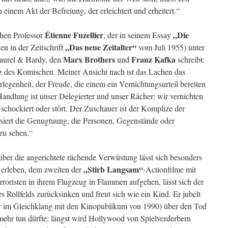
 einem Akt der Befreiung, der erleichtert und erheitert.“
Étienne Fuzellier
„Die
chen Professor
, der in seinem Essay
„Das neue Zeitalter“
en in der Zeitschrift
vom Juli 1955) unter
Marx Brothers
Franz Kafka
Laurel & Hardy, den
und
schreibt:
nz des Komischen. Meiner Ansicht nach ist das Lachen das
rlegenheit, der Freude, die einem ein Vernichtungsurteil bereiten
ndlung ist unser Delegierter und unser Rächer: wir vernichten
schockiert oder stört. Der Zuschauer ist der Komplize der
isiert die Genugtuung, die Personen, Gegenstände oder
t zu sehen.“
 über die angerichtete rächende Verwüstung lässt sich besonders
„Stirb Langsam“
erleben, dem zweiten der
-Actionfilme mit
erroristen in ihrem Flugzeug in Flammen aufgehen, lässt sich der
 Rollfelds zurücksinken und freut sich wie ein Kind. Er jubelt
r im Gleichklang mit den Kinopublikum von 1990) über den Tod
 mehr tun dürfte: längst wird Hollywood von Spielverderbern