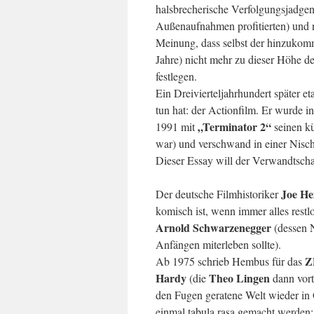
halsbrecherische Verfolgungsjadgen
Außenaufnahmen profitierten) und n
Meinung, dass selbst der hinzukom
Jahre) nicht mehr zu dieser Höhe d
festlegen.
Ein Dreivierteljahrhundert später et
tun hat: der Actionfilm. Er wurde 
„Terminator 2“
1991 mit
seinen kü
war) und verschwand in einer Nische,
Dieser Essay will der Verwandtscha
Joe H
Der deutsche Filmhistoriker
komisch ist, wenn immer alles restl
Arnold Schwarzenegger
(dessen 
Anfängen miterleben sollte).
Z
Ab 1975 schrieb Hembus für das
Hardy
Theo Lingen
(die
dann vort
den Fugen geratene Welt wieder in 
einmal tabula rasa gemacht werden; 