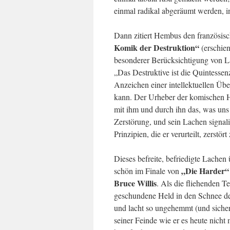
einmal radikal abgeräumt werden, in
Dann zitiert Hembus den französis
Komik der Destruktion“
(erschien
besonderer Berücksichtigung von 
„Das Destruktive ist die Quintesse
Anzeichen einer intellektuellen Übe
kann. Der Urheber der komischen Ha
mit ihm und durch ihn das, was uns 
Zerstörung, und sein Lachen signal
Prinzipien, die er verurteilt, zerstör
Dieses befreite, befriedigte Lachen
„Die Harder“
schön im Finale von
Bruce Willis
. Als die fliehenden T
geschundene Held in den Schnee des
und lacht so ungehemmt (und siche
seiner Feinde wie er es heute nicht