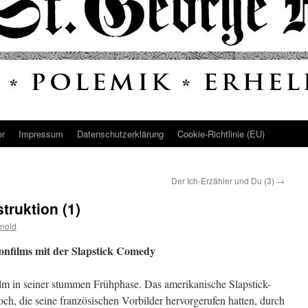
er
Impressum
Datenschutz­erklärung
Cookie-Richtlinie (EU)
Der Ich-Erzähler und Du (3)
→
truktion (1)
nold
onfilms mit der Slapstick Comedy
Film in seiner stummen Frühphase. Das amerikanische Slapstick-
ch, die seine französischen Vorbilder hervorgerufen hatten, durch