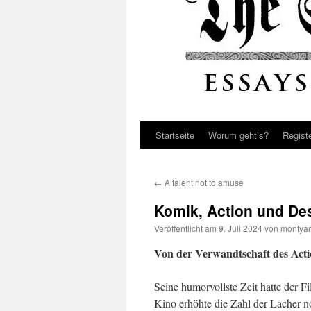
Startseite
Worum geht’s?
Regist
←
A talent not to amuse
Komik, Action und Des
Veröffentlicht am
9. Juli 2024
von
montyar
Von der Verwandtschaft des Acti
Seine humorvollste Zeit hatte der 
Kino erhöhte die Zahl der Lacher no