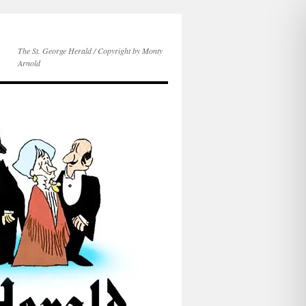
The St. George Herald / Copyright by Monty
Arnold