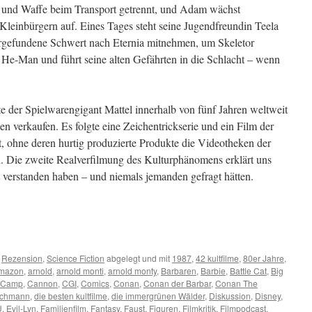
e und Waffe beim Transport getrennt, und Adam wächst
Kleinbürgern auf. Eines Tages steht seine Jugendfreundin Teela
ergefundene Schwert nach Eternia mitnehmen, um Skeletor
 He-Man und führt seine alten Gefährten in die Schlacht – wenn
e der Spielwarengigant Mattel innerhalb von fünf Jahren weltweit
verkaufen. Es folgte eine Zeichentrickserie und ein Film der
, ohne deren hurtig produzierte Produkte die Videotheken der
n. Die zweite Realverfilmung des Kulturphänomens erklärt uns
t verstanden haben – und niemals jemanden gefragt hätten.
,
Rezension
,
Science Fiction
abgelegt und mit
1987
,
42 kultfilme
,
80er Jahre
,
mazon
,
arnold
,
arnold monti
,
arnold monty
,
Barbaren
,
Barbie
,
Battle Cat
,
Big
Camp
,
Cannon
,
CGI
,
Comics
,
Conan
,
Conan der Barbar
,
Conan The
schmann
,
die besten kultfilme
,
die immergrünen Wälder
,
Diskussion
,
Disney
,
U
,
Evil-Lyn
,
Familienfilm
,
Fantasy
,
Faust
,
Figuren
,
Filmkritik
,
Filmpodcast
,