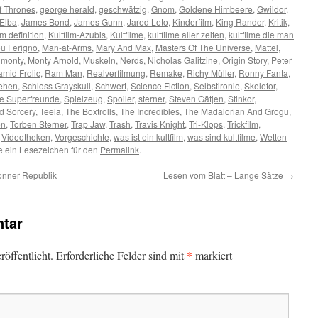
 Thrones
,
george herald
,
geschwätzig
,
Gnom
,
Goldene Himbeere
,
Gwildor
,
 Elba
,
James Bond
,
James Gunn
,
Jared Leto
,
Kinderfilm
,
King Randor
,
Kritik
,
lm definition
,
Kultfilm-Azubis
,
Kultfilme
,
kultfilme aller zeiten
,
kultfilme die man
u Ferigno
,
Man-at-Arms
,
Mary And Max
,
Masters Of The Universe
,
Mattel
,
,
monty
,
Monty Arnold
,
Muskeln
,
Nerds
,
Nicholas Galitzine
,
Origin Story
,
Peter
amid Frolic
,
Ram Man
,
Realverfilmung
,
Remake
,
Richy Müller
,
Ronny Fanta
,
sehen
,
Schloss Grayskull
,
Schwert
,
Science Fiction
,
Selbstironie
,
Skeletor
,
ne Superfreunde
,
Spielzeug
,
Spoiler
,
sterner
,
Steven Gätjen
,
Stinkor
,
d Sorcery
,
Teela
,
The Boxtrolls
,
The Incredibles
,
The Madalorian And Grogu
,
en
,
Torben Sterner
,
Trap Jaw
,
Trash
,
Travis Knight
,
Tri-Klops
,
Trickfilm
,
,
Videotheken
,
Vorgeschichte
,
was ist ein kultfilm
,
was sind kultfilme
,
Wetten
e ein Lesezeichen für den
Permalink
.
onner Republik
Lesen vom Blatt – Lange Sätze
→
tar
*
öffentlicht.
Erforderliche Felder sind mit
markiert