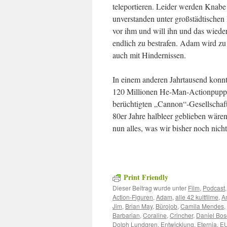
teleportieren. Leider werden Knab
unverstanden unter großstädtischen 
vor ihm und will ihn und das wied
endlich zu bestrafen. Adam wird zu
auch mit Hindernissen.
In einem anderen Jahrtausend konnt
120 Millionen He-Man-Actionpuppen 
berüchtigten „Cannon“-Gesellschaft
80er Jahre halbleer geblieben wäre
nun alles, was wir bisher noch nich
Print Friendly
Dieser Beitrag wurde unter
Film
,
Podcast
Action-Figuren
,
Adam
,
alle 42 kultfilme
,
A
Jim
,
Brian May
,
Bürojob
,
Camila Mendes
,
Barbarian
,
Coraline
,
Crincher
,
Daniel Bo
Dolph Lundgren
,
Entwicklung
,
Eternia
,
E