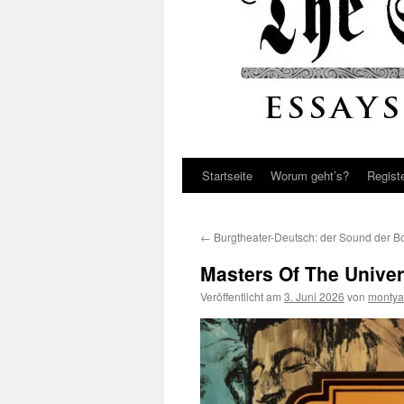
Startseite
Worum geht’s?
Regist
←
Burgtheater-Deutsch: der Sound der B
Masters Of The Univer
Veröffentlicht am
3. Juni 2026
von
montya