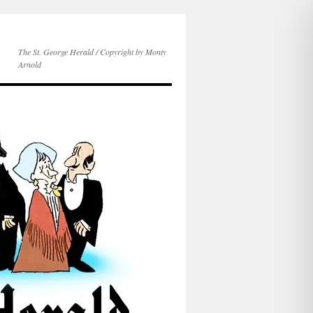
The St. George Herald / Copyright by Monty
Arnold