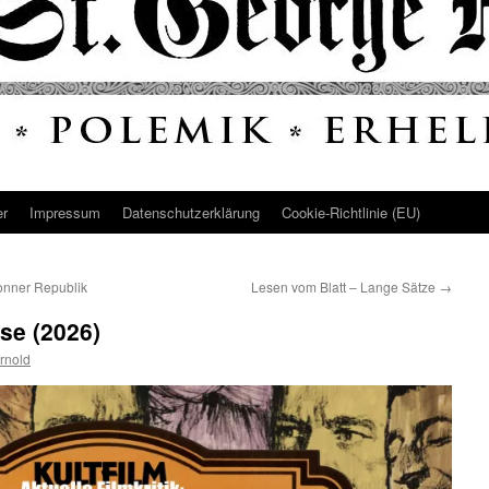
er
Impressum
Datenschutz­erklärung
Cookie-Richtlinie (EU)
onner Republik
Lesen vom Blatt – Lange Sätze
→
se (2026)
rnold