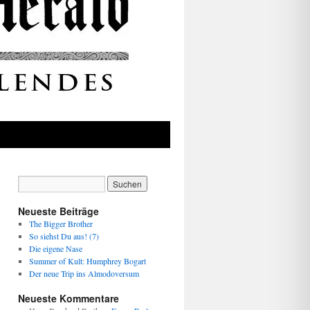
Neueste Beiträge
The Bigger Brother
So siehst Du aus! (7)
Die eigene Nase
Summer of Kult: Humphrey Bogart
Der neue Trip ins Almodoversum
Neueste Kommentare