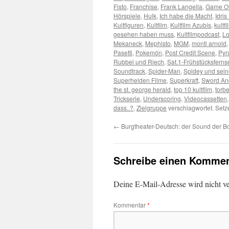
Fisto
,
Franchise
,
Frank Langella
,
Game Of
Hörspiele
,
Hulk
,
Ich habe die Macht
,
Idris
Kultfiguren
,
Kultfilm
,
Kultfilm Azubis
,
kultfi
gesehen haben muss
,
Kultfilmpodcast
,
Lo
Mekaneck
,
Mephisto
,
MGM
,
monti arnold
Pasetti
,
Pokemón
,
Post Credit Scene
,
Pyr
Rubbel und Riech
,
Sat.1-Frühstücksfern
Soundtrack
,
Spider-Man
,
Spidey und sei
Superhelden Filme
,
Superkraft
,
Sword An
the st. george herald
,
top 10 kultfilm
,
torb
Trickserie
,
Underscoring
,
Videocassetten
dass..?
,
Zielgruppe
verschlagwortet. Setz
←
Burgtheater-Deutsch: der Sound der B
Schreibe einen Kommen
Deine E-Mail-Adresse wird nicht ver
Kommentar
*