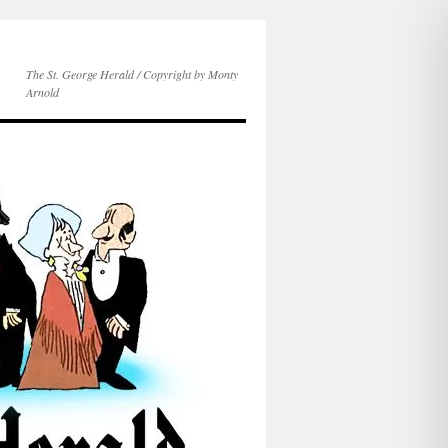
The St. George Herald / Copyright by Monty
Arnold