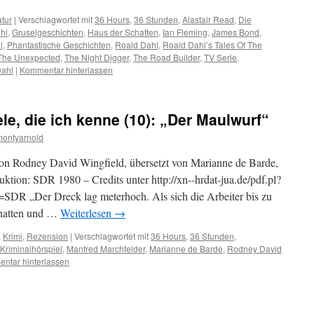
atur
|
Verschlagwortet mit
36 Hours
,
36 Stunden
,
Alastair Read
,
Die
hl
,
Gruselgeschichten
,
Haus der Schatten
,
Ian Fleming
,
James Bond
,
l
,
Phantastische Geschichten
,
Roald Dahl
,
Roald Dahl’s Tales Of The
 The Unexpected
,
The Night Digger
,
The Road Builder
,
TV Serie
,
Dahl
|
Kommentar hinterlassen
le, die ich kenne (10): „Der Maulwurf“
montyarnold
n Rodney David Wingfield, übersetzt von Marianne de Barde,
ktion: SDR 1980 – Credits unter http://xn--hrdat-jua.de/pdf.pl?
 „Der Dreck lag meterhoch. Als sich die Arbeiter bis zu
 hatten und …
Weiterlesen
→
,
Krimi
,
Rezension
|
Verschlagwortet mit
36 Hours
,
36 Stunden
,
Kriminalhörspiel
,
Manfred Marchfelder
,
Marianne de Barde
,
Rodney David
ntar hinterlassen