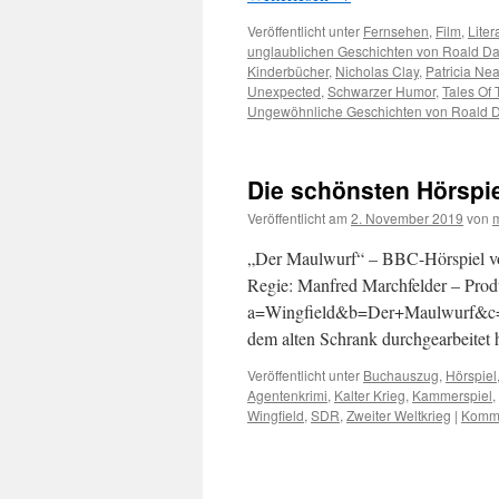
Veröffentlicht unter
Fernsehen
,
Film
,
Liter
unglaublichen Geschichten von Roald Da
Kinderbücher
,
Nicholas Clay
,
Patricia Nea
Unexpected
,
Schwarzer Humor
,
Tales Of
Ungewöhnliche Geschichten von Roald 
Die schönsten Hörspie
Veröffentlicht am
2. November 2019
von
„Der Maulwurf“ – BBC-Hörspiel vo
Regie: Manfred Marchfelder – Produ
a=Wingfield&b=Der+Maulwurf&c=SDR
dem alten Schrank durchgearbeitet
Veröffentlicht unter
Buchauszug
,
Hörspiel
Agentenkrimi
,
Kalter Krieg
,
Kammerspiel
,
Wingfield
,
SDR
,
Zweiter Weltkrieg
|
Komme