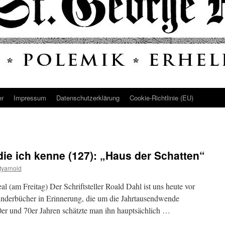
er
Impressum
Datenschutz­erklärung
Cookie-Richtlinie (EU)
die ich kenne (127): „Haus der Schatten“
yarnold
eal (am Freitag) Der Schriftsteller Roald Dahl ist uns heute vor
inderbücher in Erinnerung, die um die Jahrtausendwende
60er und 70er Jahren schätzte man ihn hauptsächlich …