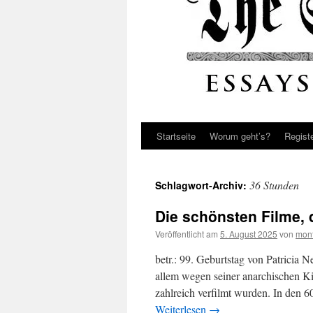
Startseite
Worum geht’s?
Regist
36 Stunden
Schlagwort-Archiv:
Die schönsten Filme, 
Veröffentlicht am
5. August 2025
von
mont
betr.: 99. Geburtstag von Patricia N
allem wegen seiner anarchischen K
zahlreich verfilmt wurden. In den 
Weiterlesen
→