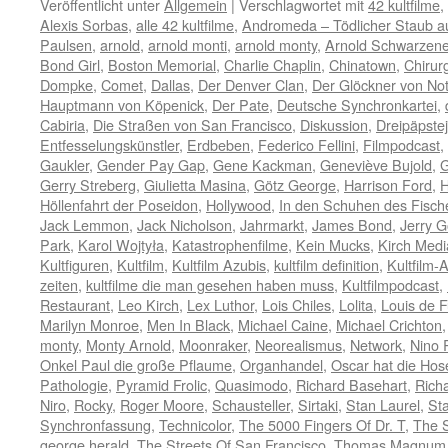
Veröffentlicht unter
Allgemein
|
Verschlagwortet mit
42 kultfilme
,
Alexis Sorbas
,
alle 42 kultfilme
,
Andromeda – Tödlicher Staub a
Paulsen
,
arnold
,
arnold monti
,
arnold monty
,
Arnold Schwarzen
Bond Girl
,
Boston Memorial
,
Charlie Chaplin
,
Chinatown
,
Chirur
Dompke
,
Comet
,
Dallas
,
Der Denver Clan
,
Der Glöckner von No
Hauptmann von Köpenick
,
Der Pate
,
Deutsche Synchronkartei
,
Cabiria
,
Die Straßen von San Francisco
,
Diskussion
,
Dreipäpste
Entfesselungskünstler
,
Erdbeben
,
Federico Fellini
,
Filmpodcast
,
Gaukler
,
Gender Pay Gap
,
Gene Kackman
,
Geneviève Bujold
,
G
Gerry Streberg
,
Giulietta Masina
,
Götz George
,
Harrison Ford
,
H
Höllenfahrt der Poseidon
,
Hollywood
,
In den Schuhen des Fisch
Jack Lemmon
,
Jack Nicholson
,
Jahrmarkt
,
James Bond
,
Jerry G
Park
,
Karol Wojtyła
,
Katastrophenfilme
,
Kein Mucks
,
Kirch Med
Kultfiguren
,
Kultfilm
,
Kultfilm Azubis
,
kultfilm definition
,
Kultfilm-
zeiten
,
kultfilme die man gesehen haben muss
,
Kultfilmpodcast
,
Restaurant
,
Leo Kirch
,
Lex Luthor
,
Lois Chiles
,
Lolita
,
Louis de 
Marilyn Monroe
,
Men In Black
,
Michael Caine
,
Michael Crichton
monty
,
Monty Arnold
,
Moonraker
,
Neorealismus
,
Network
,
Nino 
Onkel Paul die große Pflaume
,
Organhandel
,
Oscar hat die Hose
Pathologie
,
Pyramid Frolic
,
Quasimodo
,
Richard Basehart
,
Rich
Niro
,
Rocky
,
Roger Moore
,
Schausteller
,
Sirtaki
,
Stan Laurel
,
Sta
Synchronfassung
,
Technicolor
,
The 5000 Fingers Of Dr. T
,
The 
george herald
,
The Streets Of San Francisco
,
Thomas Magnum