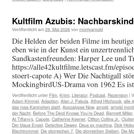
Kultfilm Azubis: Nachbarskind
Veröffentlicht am
29. Mai 2026
von
montyarnold
Die Helden der beiden Filme im heutige
eben wie in der Kunst ein unzertrennli
Sandkastenfreunden: Harper Lee und T
https://alle42kultfilme.letscast.fm/episo
stoert-capote A) Wer Die Nachtigall stör
MockingbirdUS-Drama von 1962 Es i
Veröffentlicht unter
Film
,
Krimi
,
Literatur
,
Podcast
,
Rezension
|
V
Adam Kimmel
,
Adaption
,
Alan J. Pakula
,
Alfred Hitchcock
,
alle 
das rosa Kaninchen stahl
,
Apocalypse Now
,
arnold
,
arnold mont
der Nacht
,
Before The Devil Knows You’re Dead
,
Bennett Miller
At Tiffany’s
,
Capote
,
Catherine Keener
,
Clifton Collins Jr.
,
Clutter
Der blaue Engel
,
Detective Dewey
,
Deus ex machina
,
Dick Hick
Blechtrommel
,
Die glorreichen 7
,
Die glorreichen Sieben
,
Die M