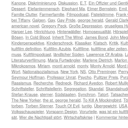
Kanone
,
Diskriminierung
,
Diskussion
,
E.T
,
Ein Offizier und Gen
Dessert
,
Elefantenmensch
,
Elephant Ma
,
Elmer Bernstein
,
Emil
Familie Clutter
,
Farmerfamilie
,
Filmpodcast
,
Fistelstimme
,
Frank 
bei Tiffany
,
Galgen
,
Gay
,
Gay Pride
,
george herald
,
Gerald Clar
american novel
,
Gregory Peck
,
Große Depression
,
gruseliges H
Harper Lee
,
Hinrichtung
,
Hinterwäldler
,
Homosexualität
,
Hörspiel
Bösen
,
In Cold Blood
,
Inherit The Wind
,
James Bond
,
John Me
Kinderperspektive
,
Kinderschreck
,
Klassiker
,
Klatsch
,
Kritik
,
Kult
kultfilm definition
,
Kultfilm-Azubis
,
Kultfilme
,
kultfilme aller zeiten
muss
,
Kultfilmpodcast
,
ländlicher Süden
,
Lawrence Of Arabia
,
L
Literaturverfilmung
,
Maria Furtwängler
,
Marlene Dietrich
,
Marlon
Mikrokosmos
,
Miriam
,
monti arnold
,
monty
,
Monty Arnold
,
Mord 
Wort
,
Nationalsozialismus
,
New York
,
NS
,
Otto Preminger
,
Perr
Seymour Hoffman
,
Professor Unrat
,
Psycho
,
Pulitzer Preis
,
Pyra
Rassismus
,
Recherche
,
Redneck
,
Richard Avedon
,
Robert Mulli
Schriftsteller
,
Schriftstellerin
,
Segregation
,
Skandal
,
Skandalnud
Stefan Krause
,
sterner
,
Südstaaten
,
Synchron
,
Tatort
,
Tatsach
The New Yorker
,
the st. george herald
,
To Kill A Mockingbird
,
Tö
torben
,
Torben Sterner
,
Touch Of Evil
,
tuntig
,
Übergewicht
,
USA
Volksschauspieler
,
Vorspann Design
,
Vorurteile
,
was ist ein kultf
sät
,
Wer die Nachtigall stört
,
Wirtschaftskrise
|
Kommentar hinte