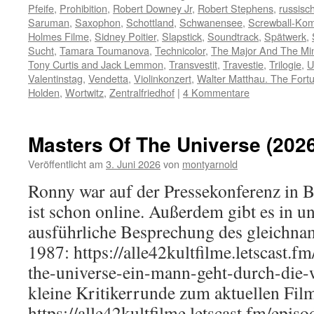
Pfeife
,
Prohibition
,
Robert Downey Jr
,
Robert Stephens
,
russisch
Saruman
,
Saxophon
,
Schottland
,
Schwanensee
,
Screwball-Ko
Holmes Filme
,
Sidney Poitier
,
Slapstick
,
Soundtrack
,
Spätwerk
,
Sucht
,
Tamara Toumanova
,
Technicolor
,
The Major And The Mi
Tony Curtis and Jack Lemmon
,
Transvestit
,
Travestie
,
Trilogie
,
U
Valentinstag
,
Vendetta
,
Violinkonzert
,
Walter Matthau. The Fort
Holden
,
Wortwitz
,
Zentralfriedhof
|
4 Kommentare
Masters Of The Universe (2026
Veröffentlicht am
3. Juni 2026
von
montyarnold
Ronny war auf der Pressekonferenz in B
ist schon online. Außerdem gibt es in u
ausführliche Besprechung des gleichna
1987: https://alle42kultfilme.letscast.f
the-universe-ein-mann-geht-durch-die-w
kleine Kritikerrunde zum aktuellen Fil
https://alle42kultfilme.letscast.fm/epis