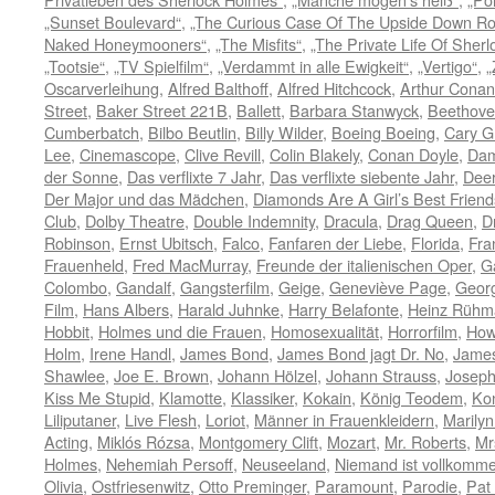
„Sunset Boulevard“
,
„The Curious Case Of The Upside Down R
Naked Honeymooners“
,
„The Misfits“
,
„The Private Life Of Sher
„Tootsie“
,
„TV Spielfilm“
,
„Verdammt in alle Ewigkeit“
,
„Vertigo“
,
„
Oscarverleihung
,
Alfred Balthoff
,
Alfred Hitchcock
,
Arthur Conan
Street
,
Baker Street 221B
,
Ballett
,
Barbara Stanwyck
,
Beethov
Cumberbatch
,
Bilbo Beutlin
,
Billy Wilder
,
Boeing Boeing
,
Cary G
Lee
,
Cinemascope
,
Clive Revill
,
Colin Blakely
,
Conan Doyle
,
Dam
der Sonne
,
Das verflixte 7 Jahr
,
Das verflixte siebente Jahr
,
Deer
Der Major und das Mädchen
,
Diamonds Are A Girl’s Best Friend
Club
,
Dolby Theatre
,
Double Indemnity
,
Dracula
,
Drag Queen
,
D
Robinson
,
Ernst Ubitsch
,
Falco
,
Fanfaren der Liebe
,
Florida
,
Fra
Frauenheld
,
Fred MacMurray
,
Freunde der italienischen Oper
,
G
Colombo
,
Gandalf
,
Gangsterfilm
,
Geige
,
Geneviève Page
,
Geor
Film
,
Hans Albers
,
Harald Juhnke
,
Harry Belafonte
,
Heinz Rühm
Hobbit
,
Holmes und die Frauen
,
Homosexualität
,
Horrorfilm
,
How
Holm
,
Irene Handl
,
James Bond
,
James Bond jagt Dr. No
,
James
Shawlee
,
Joe E. Brown
,
Johann Hölzel
,
Johann Strauss
,
Joseph
Kiss Me Stupid
,
Klamotte
,
Klassiker
,
Kokain
,
König Teodem
,
Ko
Liliputaner
,
Live Flesh
,
Loriot
,
Männer in Frauenkleidern
,
Marily
Acting
,
Miklós Rózsa
,
Montgomery Clift
,
Mozart
,
Mr. Roberts
,
Mr
Holmes
,
Nehemiah Persoff
,
Neuseeland
,
Niemand ist vollkomm
Olivia
,
Ostfriesenwitz
,
Otto Preminger
,
Paramount
,
Parodie
,
Pat