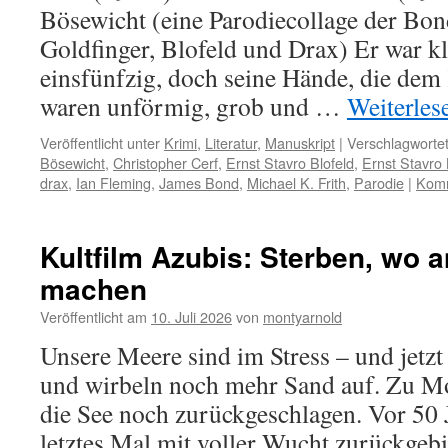
Bösewicht (eine Parodiecollage der Bo
Goldfinger, Blofeld und Drax) Er war k
einsfünfzig, doch seine Hände, die dem
waren unförmig, grob und …
Weiterle
Veröffentlicht unter
Krimi
,
Literatur
,
Manuskript
|
Verschlagwortet
Bösewicht
,
Christopher Cerf
,
Ernst Stavro Blofeld
,
Ernst Stavro 
drax
,
Ian Fleming
,
James Bond
,
Michael K. Frith
,
Parodie
|
Komm
Kultfilm Azubis: Sterben, wo 
machen
Veröffentlicht am
10. Juli 2026
von
montyarnold
Unsere Meere sind im Stress – und jetz
und wirbeln noch mehr Sand auf. Zu Mo
die See noch zurückgeschlagen. Vor 50 J
letztes Mal mit voller Wucht zurückgeb