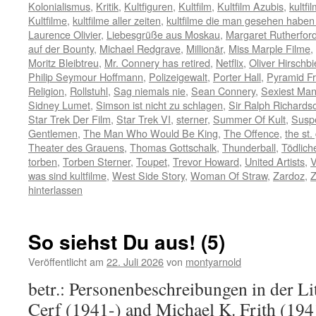
Kolonialismus
,
Kritik
,
Kultfiguren
,
Kultfilm
,
Kultfilm Azubis
,
kultfi
Kultfilme
,
kultfilme aller zeiten
,
kultfilme die man gesehen habe
Laurence Olivier
,
Liebesgrüße aus Moskau
,
Margaret Rutherfor
auf der Bounty
,
Michael Redgrave
,
Millionär
,
Miss Marple Filme
,
Moritz Bleibtreu
,
Mr. Connery has retired
,
Netflix
,
Oliver Hirschbi
Philip Seymour Hoffmann
,
Polizeigewalt
,
Porter Hall
,
Pyramid Fr
Religion
,
Rollstuhl
,
Sag niemals nie
,
Sean Connery
,
Sexiest Man
Sidney Lumet
,
Simson ist nicht zu schlagen
,
Sir Ralph Richards
Star Trek Der Film
,
Star Trek VI
,
sterner
,
Summer Of Kult
,
Susp
Gentlemen
,
The Man Who Would Be King
,
The Offence
,
the st.
Theater des Grauens
,
Thomas Gottschalk
,
Thunderball
,
Tödlich
torben
,
Torben Sterner
,
Toupet
,
Trevor Howard
,
United Artists
,
V
was sind kultfilme
,
West Side Story
,
Woman Of Straw
,
Zardoz
,
Z
hinterlassen
So siehst Du aus! (5)
Veröffentlicht am
22. Juli 2026
von
montyarnold
betr.: Personenbeschreibungen in der Li
Cerf (1941-) and Michael K. Frith (194