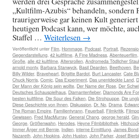
werden drei Gespräche zusammengestellt
„Kultfilm-Azubis“ behandeln, sondern F
traurigerweise gar keinen Kult generier
heutigen Podcast kann, wer möchte, auch
Staffel …
Weiterlesen
→
Veröffentlicht unter
Film
,
Hommage
,
Podcast
,
Portrait
,
Rezensio
Gegendarstellung
,
42 kultfilme
,
A Fine Madness
,
Abenteuerfilm
Große
,
alle 42 kultfilme
,
Altersrollen
,
Andromeda Tödlicher Stau
arnold monty
,
Barbara Stanwyck
,
Basil Dearden
,
Beethoven
,
Be
Billy Wilder
,
Braveheart
,
Brigitte Bardot
,
Burt Lancaster
,
Cate Bl
Chuck Norris
,
Comic
,
Das Experiment
,
Das unentdeckte Land
,
D
Der Mann der König sein wollte
,
Der Name der Rose
,
Der Schw
Deutsches Schauspielhaus
,
Diamantenfieber
,
Diamonds Are For
besten kultfilme
,
Die Spur des Falken
,
Die Strohpuppe
,
Die ungl
Diese Geschichte von Ihnen
,
Diskussion
,
Dr. No
,
Drama
,
Edward
The Roman Empire
,
Familientyrann
,
Feuerball
,
Filmkritik
,
Filmpo
Gewissen
,
Fred MacMurray
,
General Chang
,
george herald
,
Gin
George
,
Größenwahn
,
Herodes
,
Heyne Filmbibliothek
,
Hitchcoc
Immer Ärger mit Bernie
,
Indien
,
interne Ermittlung
,
James Bond
Nazareth
,
John Hopkins
,
John Huston
,
John Parker
,
Josef Bierbi