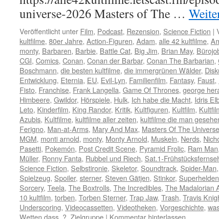
universe-2026 Masters of The …
Weite
Veröffentlicht unter
Film
,
Podcast
,
Rezension
,
Science Fiction
|
kultfilme
,
80er Jahre
,
Action-Figuren
,
Adam
,
alle 42 kultfilme
,
A
monty
,
Barbaren
,
Barbie
,
Battle Cat
,
Big Jim
,
Brian May
,
Bürojo
CGI
,
Comics
,
Conan
,
Conan der Barbar
,
Conan The Barbarian
,
Boschmann
,
die besten kultfilme
,
die immergrünen Wälder
,
Disk
Entwicklung
,
Eternia
,
EU
,
Evil-Lyn
,
Familienfilm
,
Fantasy
,
Faust
,
Fisto
,
Franchise
,
Frank Langella
,
Game Of Thrones
,
george her
Himbeere
,
Gwildor
,
Hörspiele
,
Hulk
,
Ich habe die Macht
,
Idris El
Leto
,
Kinderfilm
,
King Randor
,
Kritik
,
Kultfiguren
,
Kultfilm
,
Kultfi
Azubis
,
Kultfilme
,
kultfilme aller zeiten
,
kultfilme die man geseh
Ferigno
,
Man-at-Arms
,
Mary And Max
,
Masters Of The Univers
MGM
,
monti arnold
,
monty
,
Monty Arnold
,
Muskeln
,
Nerds
,
Nicho
Pasetti
,
Pokemón
,
Post Credit Scene
,
Pyramid Frolic
,
Ram Man
Müller
,
Ronny Fanta
,
Rubbel und Riech
,
Sat.1-Frühstücksfernse
Science Fiction
,
Selbstironie
,
Skeletor
,
Soundtrack
,
Spider-Man
Spielzeug
,
Spoiler
,
sterner
,
Steven Gätjen
,
Stinkor
,
Superhelden
Sorcery
,
Teela
,
The Boxtrolls
,
The Incredibles
,
The Madalorian 
10 kultfilm
,
torben
,
Torben Sterner
,
Trap Jaw
,
Trash
,
Travis Knig
Underscoring
,
Videocassetten
,
Videotheken
,
Vorgeschichte
,
was 
Wetten dass..?
,
Zielgruppe
|
Kommentar hinterlassen