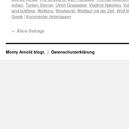
torben
,
Torben Sterner
,
Ulrich Gressieker
,
Vladimir Nabokov
,
Vo
sind kultfilme
,
Weltkino
,
Westworld
,
Wettlauf mit der Zeit
,
Wolf M
Greek
|
Kommentar hinterlassen
←
Ältere Beiträge
Monty Arnold blogt.
Datenschutz­erklärung