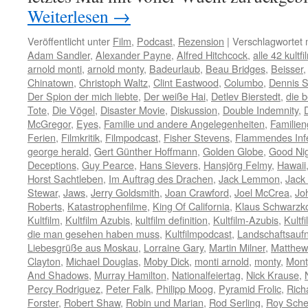
Weiterlesen
→
Veröffentlicht unter
Film
,
Podcast
,
Rezension
|
Verschlagwortet 
Adam Sandler
,
Alexander Payne
,
Alfred Hitchcock
,
alle 42 kultf
arnold monti
,
arnold monty
,
Badeurlaub
,
Beau Bridges
,
Beisser
Chinatown
,
Christoph Waltz
,
Clint Eastwood
,
Columbo
,
Dennis 
Der Spion der mich liebte
,
Der weiße Hai
,
Detlev Bierstedt
,
die b
Tote
,
Die Vögel
,
Disaster Movie
,
Diskussion
,
Double Indemnity
,
McGregor
,
Eyes
,
Familie und andere Angelegenheiten
,
Familien
Ferien
,
Filmkritik
,
Filmpodcast
,
Fisher Stevens
,
Flammendes Inf
george herald
,
Gert Günther Hoffmann
,
Golden Globe
,
Good Ni
Deceptions
,
Guy Pearce
,
Hans Sievers
,
Hansjörg Felmy
,
Hawaii
Horst Sachtleben
,
Im Auftrag des Drachen
,
Jack Lemmon
,
Jack
Stewar
,
Jaws
,
Jerry Goldsmith
,
Joan Crawford
,
Joel McCrea
,
Jo
Roberts
,
Katastrophenfilme
,
King Of California
,
Klaus Schwarzk
Kultfilm
,
Kultfilm Azubis
,
kultfilm definition
,
Kultfilm-Azubis
,
Kultf
die man gesehen haben muss
,
Kultfilmpodcast
,
Landschaftsau
Liebesgrüße aus Moskau
,
Lorraine Gary
,
Martin Milner
,
Matthew 
Clayton
,
Michael Douglas
,
Moby Dick
,
monti arnold
,
monty
,
Mont
And Shadows
,
Murray Hamilton
,
Nationalfeiertag
,
Nick Krause
,
Percy Rodriguez
,
Peter Falk
,
Philipp Moog
,
Pyramid Frolic
,
Rich
Forster
,
Robert Shaw
,
Robin und Marian
,
Rod Serling
,
Roy Sche