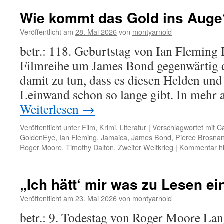
Wie kommt das Gold ins Auge
Veröffentlicht am
28. Mai 2026
von
montyarnold
betr.: 118. Geburtstag von Ian Fleming D
Filmreihe um James Bond gegenwärtig du
damit zu tun, dass es diesen Helden und
Leinwand schon so lange gibt. In mehr 
Weiterlesen
→
Veröffentlicht unter
Film
,
Krimi
,
Literatur
|
Verschlagwortet mit
C
GoldenEye
,
Ian Fleming
,
Jamaica
,
James Bond
,
Pierce Brosna
Roger Moore
,
Timothy Dalton
,
Zweiter Weltkrieg
|
Kommentar hi
„Ich hätt‘ mir was zu Lesen ei
Veröffentlicht am
23. Mai 2026
von
montyarnold
betr.: 9. Todestag von Roger Moore Lan