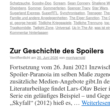
Schatzsuche
,
Scooby-Doo
,
Scream
,
Sean Connery
,
Shailene W
Sheinberg
,
Sommer
,
Sommerferien
,
Spencer Tracy
,
Star Wars
,
Sugarland Express
,
SuperRTL
,
Synchronisation
,
Teenager
,
The
Familie und andere Angelegenheiten
,
The Eiger Sanction
,
The 
st. george herald
,
Tödliche Kriegsspiele
,
Tödliche Trennung
,
top
Tragikomödie
,
Twilight Zone
,
Universal
,
Up In The Air
,
was ist ein
Kommentar hinterlassen
Zur Geschichte des Spoilers
Veröffentlicht am
20. Juni 2026
von
montyarnold
Fortsetzung vom 26. Juni 2021 Inzwisch
Spoiler-Paranoia im selben Maße zuge
zusätzliche Medien-Angebote gibt.In der
Literaturbeilage findet Lars-Olav Beier
Serie ein geläufiges Beispiel – und Ge
„Skyfall“ (2012) hieß es, …
Weiterlese