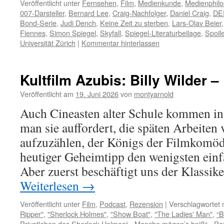
Veröffentlicht unter
Fernsehen
,
Film
,
Medienkunde
,
Medienphilo
007-Darsteller
,
Bernard Lee
,
Craig-Nachfolger
,
Daniel Craig
,
DE
Bond-Serie
,
Judi Dench
,
Keine Zeit zu sterben
,
Lars-Olav Beier
Fiennes
,
Simon Spiegel
,
Skyfall
,
Spiegel-Literaturbeilage
,
Spoil
Universität Zürich
|
Kommentar hinterlassen
Kultfilm Azubis: Billy Wilder 
Veröffentlicht am
19. Juni 2026
von
montyarnold
Auch Cineasten alter Schule kommen in
man sie auffordert, die späten Arbeiten
aufzuzählen, der Königs der Filmkomödi
heutiger Geheimtipp den wenigsten einf
Aber zuerst beschäftigt uns der Klassik
Weiterlesen
→
Veröffentlicht unter
Film
,
Podcast
,
Rezension
|
Verschlagwortet 
Ripper"
,
"Sherlock Holmes"
,
"Show Boat"
,
"The Ladies' Man"
,
“B
Privatleben des Sherlock Holmes“
,
„Manche mögen’s heiß“
,
„Po