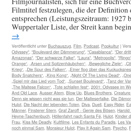
Filmjournalisten, sich für eine Buchver
Filmtitel festzulegen, die der Definition
entsprechen (Leistungszeitraum: 1927 bi
Wuppertaler Liste, der Streit kann beg
→
Veröffentlicht unter
Buchauszug
,
Film
,
Podcast
,
Popkultur
|
Vers
Odyssey"
,
"Boulevard der Dämmerung"
,
"Casablanca"
,
"Der dri
Amazonas"
,
"Der schwarze Falke"
,
"Laura"
,
"Metropolis"
,
"Ringo
Orange“
,
„Arsen und Spitzenhäubchen“
,
„Bewegliche Ziele“
,
„Ci
Krieg“
,
„Die Spur des Falken“
,
„Einer flog über das Kuckucksnes
Body Snatchers“
,
„King Kong“
,
„Night Of The Living Dead“
,
„One
„Spiel mir das Lied vom Tod“
,
„Sunset Boulevard“
,
„Tanz der Va
„The Maltese Falcon“
,
„Tote schlafen fest“
,
2001: Odyssee im W
And Old Lace
,
Ausser Atem
,
Blow Up
,
Blues Brothers
,
Creature
Denn sie wissen nicht was sie tun
,
Der Malteserfalke
,
Die Dämon
Hulot
,
Die Nacht der lebenden Toten
,
Diva
,
Duell
,
Easy Rider
,
Ea
Männer
,
Finsterer Stern
,
Graf Zaroff - Genie des Bösen
,
Harold
Heyne-Taschenbuch
,
Höllenfahrt nach Santa Fé
,
Hulot
,
Kinder 
Frau
,
Kiss Me Deadly
,
Kultfilme
,
Les Enfants du Paradis
,
Les Va
noch einmal Sam
,
Monsieur Hulot
,
Play It Again Sam
,
Psycho
,
R