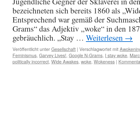
Jugendliche Gegner der Sklaverei in de
bezeichneten sich bereits 1860 als „Wi
Entsprechend war gemäß der Suchmasc
Grams“ das Adjektiv „woke“ in den 187
gebräuchlich. „Stay …
Weiterlesen
→
Veröffentlicht unter
Gesellschaft
|
Verschlagwortet mit
Awokenin
Feminismus
,
Garvey Lives!
,
Google N-Grams
,
I stay woke
,
Marc
politically incorrect
,
Wide Awakes
,
woke
,
Wokeness
|
Kommentar