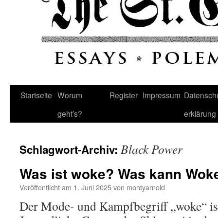
Startseite
Worum
Register
Impressum
Datenschu
geht’s?
erklärung
Black Power
Schlagwort-Archiv:
Was ist woke? Was kann Wok
Veröffentlicht am
1. Juni 2025
von
montyarnold
Der Mode- und Kampfbegriff „woke“ ist 