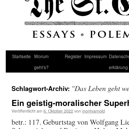
Startseite
Worum
Register
Impressum
Datenschu
geht’s?
erklärung
"Das Leben geht we
Schlagwort-Archiv:
Ein geistig-moralischer Super
Veröffentlicht am
6. Oktober 2022
von
montyarnold
betr.: 117. Geburtstag von Wolfgang Li