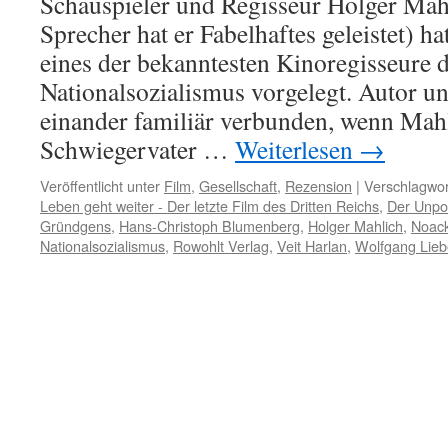
Schauspieler und Regisseur Holger Mahl
Sprecher hat er Fabelhaftes geleistet) 
eines der bekanntesten Kinoregisseure 
Nationalsozialismus vorgelegt. Autor u
einander familiär verbunden, wenn Mah
Schwiegervater …
Weiterlesen
→
Veröffentlicht unter
Film
,
Gesellschaft
,
Rezension
|
Verschlagwor
Leben geht weiter - Der letzte Film des Dritten Reichs
,
Der Unpol
Gründgens
,
Hans-Christoph Blumenberg
,
Holger Mahlich
,
Noac
Nationalsozialismus
,
Rowohlt Verlag
,
Veit Harlan
,
Wolfgang Lieb