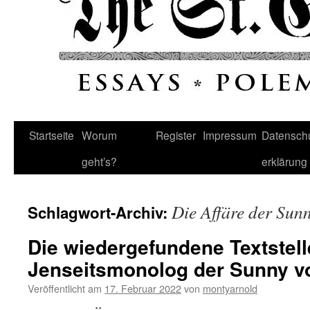
Startseite
Worum
Register
Impressum
Datenschu
geht’s?
erklärung
Die Affäre der Sunn
Schlagwort-Archiv:
Die wiedergefundene Textstell
Jenseitsmonolog der Sunny v
Veröffentlicht am
17. Februar 2022
von
montyarnold