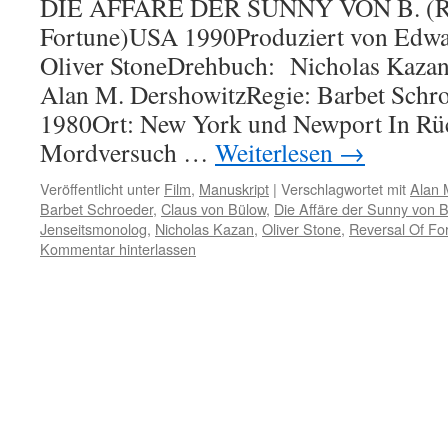
DIE AFFÄRE DER SUNNY VON B. (Re
Fortune)USA 1990Produziert von Edwa
Oliver StoneDrehbuch: Nicholas Kaza
Alan M. DershowitzRegie: Barbet Schro
1980Ort: New York und Newport In Rü
Mordversuch …
Weiterlesen
→
Veröffentlicht unter
Film
,
Manuskript
|
Verschlagwortet mit
Alan 
Barbet Schroeder
,
Claus von Bülow
,
Die Affäre der Sunny von B
Jenseitsmonolog
,
Nicholas Kazan
,
Oliver Stone
,
Reversal Of Fo
Kommentar hinterlassen