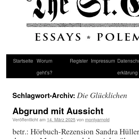
Startseite
Worum
Register
Impressum
Datenschu
geht’s?
erklärung
Die Glücklichen
Schlagwort-Archiv:
Abgrund mit Aussicht
Veröffentlicht am
14. März 2025
von
montyarnold
betr.: Hörbuch-Rezension Sandra Hüller 