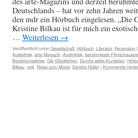
des arte-Magazins und derzeit berühmte
Deutschlands – hat vor zehn Jahren we
den mdr ein Hörbuch eingelesen. „Die 
Kristine Bilkau ist für mich ein exotisc
…
Weiterlesen
→
Veröffentlicht unter
Gesellschaft
,
Hörbuch
,
Literatur
,
Rezension
|
Audiothek
,
arte-Magazin
,
Audiothek
,
berühmteste Filmschauspie
Beziehungskrise
,
Die Glücklichen
,
Durchs wilde Kurdistan
,
Hörb
Bilkau
,
mdr
,
Reise zum Mond
,
Sandra Hüller
|
Kommentar hinter