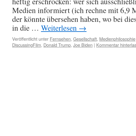
heftig erschrocken: wer sich ausschließl
Medien informiert (ich rechne mit 6,9 
der könnte übersehen haben, wo bei die
in die …
Weiterlesen
→
Veröffentlicht unter
Fernsehen
,
Gesellschaft
,
Medienphilosophie
DiscussingFilm
,
Donald Trump
,
Joe Biden
|
Kommentar hinterla