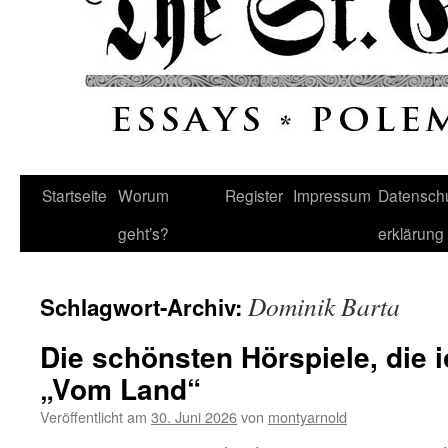
Startseite
Worum
Register
Impressum
Datenschu
geht’s?
erklärung
Dominik Barta
Schlagwort-Archiv:
Die schönsten Hörspiele, die i
„Vom Land“
Veröffentlicht am
30. Juni 2026
von
montyarnold