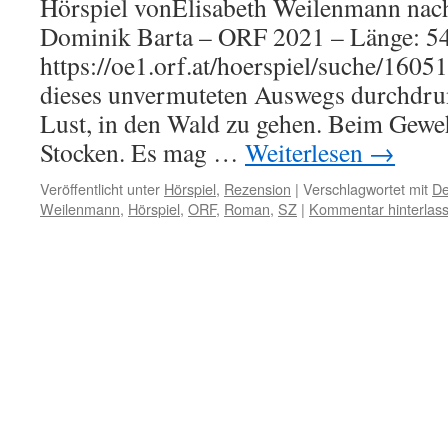
Hörspiel vonElisabeth Weilenmann na
Dominik Barta – ORF 2021 – Länge: 54
https://oe1.orf.at/hoerspiel/suche/1605
dieses unvermuteten Auswegs durchdr
Lust, in den Wald zu gehen. Beim Geweh
Stocken. Es mag …
Weiterlesen
→
Veröffentlicht unter
Hörspiel
,
Rezension
|
Verschlagwortet mit
De
Weilenmann
,
Hörspiel
,
ORF
,
Roman
,
SZ
|
Kommentar hinterlas