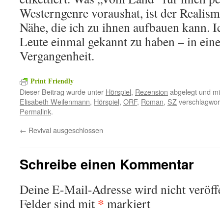
Westerngenre voraushat, ist der Realism
Nähe, die ich zu ihnen aufbauen kann. Ic
Leute einmal gekannt zu haben – in eine
Vergangenheit.
Print Friendly
Dieser Beitrag wurde unter
Hörspiel
,
Rezension
abgelegt und m
Elisabeth Weilenmann
,
Hörspiel
,
ORF
,
Roman
,
SZ
verschlagwort
Permalink
.
←
Revival ausgeschlossen
Schreibe einen Kommentar
Deine E-Mail-Adresse wird nicht veröffe
*
Felder sind mit
markiert