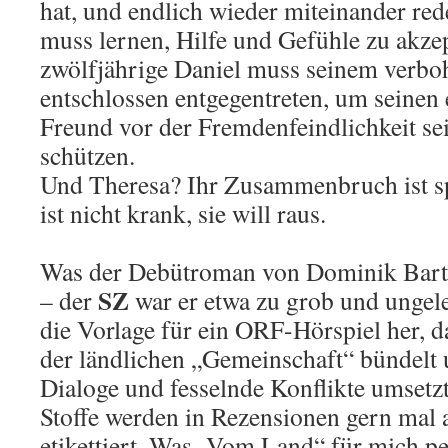
hat, und endlich wieder miteinander re
muss lernen, Hilfe und Gefühle zu akzep
zwölfjährige Daniel muss seinem verb
entschlossen entgegentreten, um seinen 
Freund vor der Fremdenfeindlichkeit se
schützen.
Und Theresa? Ihr Zusammenbruch ist sp
ist nicht krank, sie will raus.
Was der Debütroman von Dominik Barta 
SZ
– der
war er etwa zu grob und ungelen
die Vorlage für ein ORF-Hörspiel her, 
der ländlichen „Gemeinschaft“ bündelt u
Dialoge und fesselnde Konflikte umsetzt
Stoffe werden in Rezensionen gern mal 
etikettiert. Was „Vom Land“ für mich p