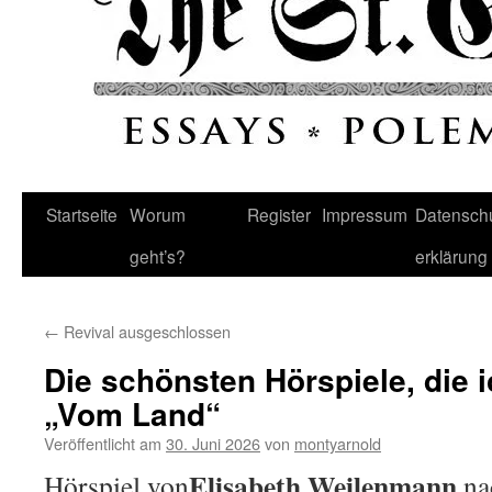
Startseite
Worum
Register
Impressum
Datenschu
geht’s?
erklärung
←
Revival ausgeschlossen
Die schönsten Hörspiele, die i
„Vom Land“
Veröffentlicht am
30. Juni 2026
von
montyarnold
Elisabeth Weilenmann
Hörspiel von
na